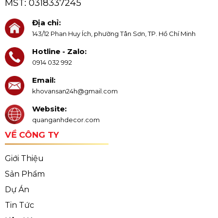
MST:
0318337245
Địa chỉ:
143/12 Phan Huy Ích, phường Tân Sơn, TP. Hồ Chí Minh
Hotline - Zalo:
0914 032 992
Email:
khovansan24h@gmail.com
Website:
quanganhdecor.com
VỀ CÔNG TY
Giới Thiệu
Sản Phẩm
Dự Án
Tin Tức