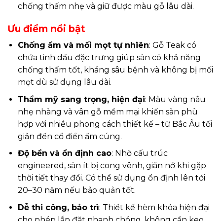
chống thấm nhẹ và giữ được màu gỗ lâu dài.
Ưu điểm nổi bật
Chống ẩm và mối mọt tự nhiên
: Gỗ Teak có
chứa tinh dầu đặc trưng giúp sàn có khả năng
chống thấm tốt, kháng sâu bệnh và không bị mối
mọt dù sử dụng lâu dài.
Thẩm mỹ sang trọng, hiện đại
: Màu vàng nâu
nhẹ nhàng và vân gỗ mềm mại khiến sàn phù
hợp với nhiều phong cách thiết kế – từ Bắc Âu tối
giản đến cổ điển ấm cúng.
Độ bền và ổn định cao
: Nhờ cấu trúc
engineered, sàn ít bị cong vênh, giãn nở khi gặp
thời tiết thay đổi. Có thể sử dụng ổn định lên tới
20–30 năm nếu bảo quản tốt.
Dễ thi công, bảo trì
: Thiết kế hèm khóa hiện đại
cho phép lắp đặt nhanh chóng, không cần keo,