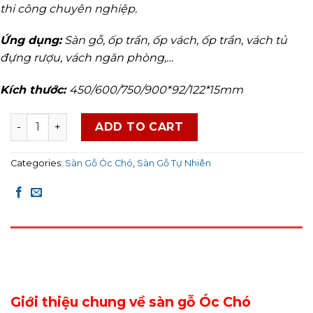
thi công chuyên nghiệp.
Ứng dụng:
Sàn gỗ, ốp trần, ốp vách, ốp trần, vách tủ
đựng rượu, vách ngăn phòng,…
Kích thước:
450/600/750/900*92/122*15mm
Sàn Gỗ Óc Chó Walnut quantity
ADD TO CART
Categories:
Sàn Gỗ Óc Chó
,
Sàn Gỗ Tự Nhiên
DESCRIPTION
REVIEWS (0)
Giới thiệu chung về sàn gỗ Óc Chó