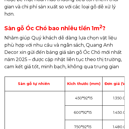
gian và chi phí sản xuất so với các loại gỗ dễ xử lý
hơn.
2
Sàn gỗ Óc Chó bao nhiêu tiền 1m
?
Nhằm giúp Quý khách dễ dàng lựa chọn vật liệu
phù hợp với nhu cầu và ngân sách, Quang Anh
Decor xin gửi đến bảng giá sàn gỗ Óc Chó mới nhất
năm 2025 – được cập nhật liên tục theo thị trường,
cam kết giá tốt, minh bạch, không qua trung gian
Sàn gỗ tự nhiên
Kích thước (mm)
Đơn giá (Vn
450*92*15
1.350.00
600*92*15
1.450.00
750*92*15
1.480.00