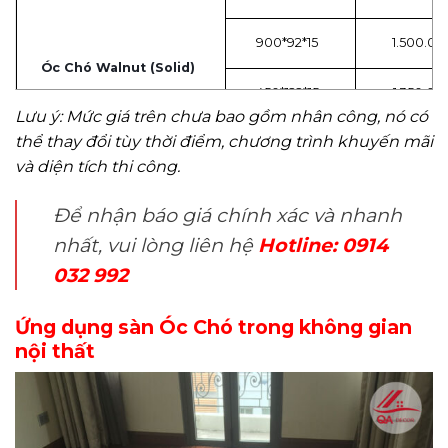
900*92*15
1.500.00
Óc Chó Walnut (Solid)
450*122*15
1.350.00
Lưu ý: Mức giá trên chưa bao gồm nhân công, nó có
thể thay đổi tùy thời điểm, chương trình khuyến mãi
600*122*15
1.450.00
và diện tích thi công.
750*122*15
1.550.00
Để nhận báo giá chính xác và nhanh
nhất, vui lòng liên hệ
Hotline: 0914
900*122*15
1.600.00
032 992
Sàn gỗ xương cá tự nhiên
Kích thước (mm)
Đơn giá(Vn
Ứng dụng sàn Óc Chó trong không gian
Óc Chó (Walnut) Solid
450*92*15
1.370.00
nội thất
Óc Chó (Walnut) Engineered
450*92*15
1.200.00