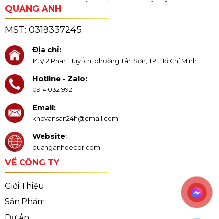
QUANG ANH
MST:
0318337245
Địa chỉ:
143/12 Phan Huy Ích, phường Tân Sơn, TP. Hồ Chí Minh
Hotline - Zalo:
0914 032 992
Email:
khovansan24h@gmail.com
Website:
quanganhdecor.com
VỀ CÔNG TY
Giới Thiệu
Sản Phẩm
Dự Án