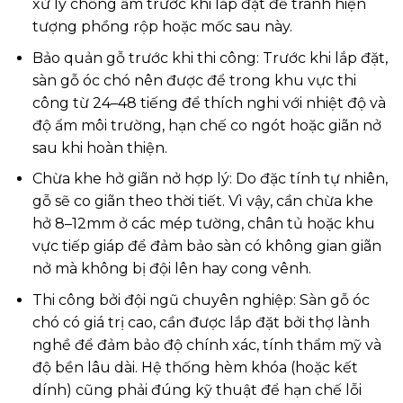
xử lý chống ẩm trước khi lắp đặt để tránh hiện
tượng phồng rộp hoặc mốc sau này.
Bảo quản gỗ trước khi thi công: Trước khi lắp đặt,
sàn gỗ óc chó nên được để trong khu vực thi
công từ 24–48 tiếng để thích nghi với nhiệt độ và
độ ẩm môi trường, hạn chế co ngót hoặc giãn nở
sau khi hoàn thiện.
Chừa khe hở giãn nở hợp lý: Do đặc tính tự nhiên,
gỗ sẽ co giãn theo thời tiết. Vì vậy, cần chừa khe
hở 8–12mm ở các mép tường, chân tủ hoặc khu
vực tiếp giáp để đảm bảo sàn có không gian giãn
nở mà không bị đội lên hay cong vênh.
Thi công bởi đội ngũ chuyên nghiệp: Sàn gỗ óc
chó có giá trị cao, cần được lắp đặt bởi thợ lành
nghề để đảm bảo độ chính xác, tính thẩm mỹ và
độ bền lâu dài. Hệ thống hèm khóa (hoặc kết
dính) cũng phải đúng kỹ thuật để hạn chế lỗi