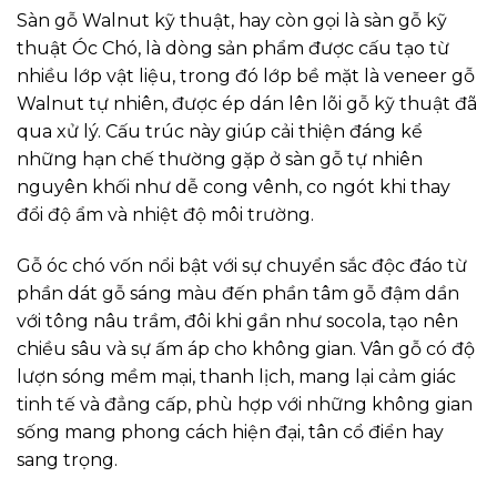
Sàn gỗ Walnut kỹ thuật, hay còn gọi là sàn gỗ kỹ
thuật Óc Chó, là dòng sản phẩm được cấu tạo từ
nhiều lớp vật liệu, trong đó lớp bề mặt là veneer gỗ
Walnut tự nhiên, được ép dán lên lõi gỗ kỹ thuật đã
qua xử lý. Cấu trúc này giúp cải thiện đáng kể
những hạn chế thường gặp ở sàn gỗ tự nhiên
nguyên khối như dễ cong vênh, co ngót khi thay
đổi độ ẩm và nhiệt độ môi trường.
Gỗ óc chó vốn nổi bật với sự chuyển sắc độc đáo từ
phần dát gỗ sáng màu đến phần tâm gỗ đậm dần
với tông nâu trầm, đôi khi gần như socola, tạo nên
chiều sâu và sự ấm áp cho không gian. Vân gỗ có độ
lượn sóng mềm mại, thanh lịch, mang lại cảm giác
tinh tế và đẳng cấp, phù hợp với những không gian
sống mang phong cách hiện đại, tân cổ điển hay
sang trọng.