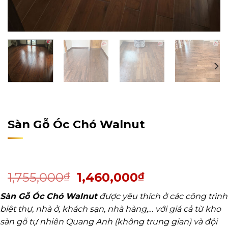
Home
/
Sản Phẩm
/
Sàn Gỗ Tự Nhiên
/
Sàn Gỗ Óc Chó
Sàn Gỗ Óc Chó Walnut
1,755,000
1,460,000
₫
₫
Sàn Gỗ Óc Chó Walnut
được yêu thích ở các công trình
biệt thự, nhà ở, khách sạn, nhà hàng,… với giá cả từ kho
sàn gỗ tự nhiên Quang Anh (không trung gian) và đội