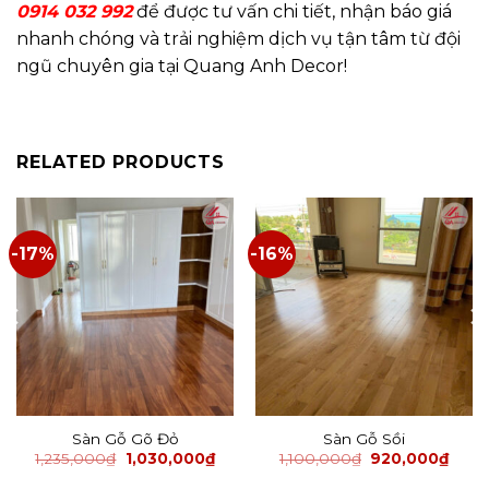
0914 032 992
để được tư vấn chi tiết, nhận báo giá
nhanh chóng và trải nghiệm dịch vụ tận tâm từ đội
ngũ chuyên gia tại Quang Anh Decor!
RELATED PRODUCTS
-17%
-16%
Sàn Gỗ Gõ Đỏ
Sàn Gỗ Sồi
1,235,000
₫
1,030,000
₫
1,100,000
₫
920,000
₫