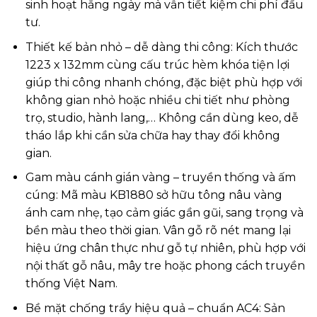
sinh hoạt hằng ngày mà vẫn tiết kiệm chi phí đầu
tư.
Thiết kế bản nhỏ – dễ dàng thi công: Kích thước
1223 x 132mm cùng cấu trúc hèm khóa tiện lợi
giúp thi công nhanh chóng, đặc biệt phù hợp với
không gian nhỏ hoặc nhiều chi tiết như phòng
trọ, studio, hành lang,… Không cần dùng keo, dễ
tháo lắp khi cần sửa chữa hay thay đổi không
gian.
Gam màu cánh gián vàng – truyền thống và ấm
cúng: Mã màu KB1880 sở hữu tông nâu vàng
ánh cam nhẹ, tạo cảm giác gần gũi, sang trọng và
bền màu theo thời gian. Vân gỗ rõ nét mang lại
hiệu ứng chân thực như gỗ tự nhiên, phù hợp với
nội thất gỗ nâu, mây tre hoặc phong cách truyền
thống Việt Nam.
Bề mặt chống trầy hiệu quả – chuẩn AC4: Sản