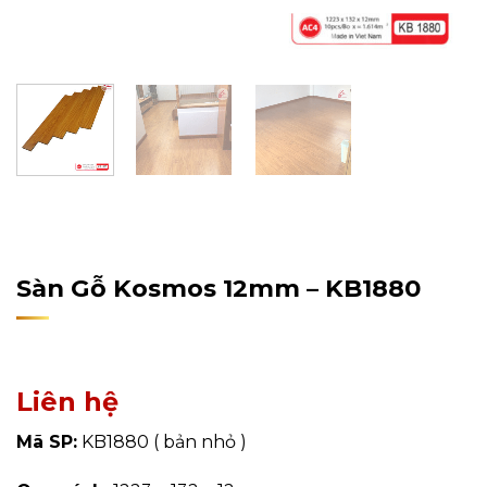
Home
/
Sản Phẩm
/
Sàn Gỗ Công Nghiệp
/
Sàn Gỗ
Kosmos
Sàn Gỗ Kosmos 12mm – KB1880
Liên hệ
Mã SP:
KB1880 ( bản nhỏ )