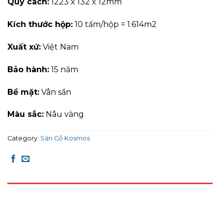
Quy cách:
1223 x 132 x 12mm
Kích thước hộp:
10 tấm/hộp = 1.614m2
Xuất xứ:
Việt Nam
Bảo hành:
15 năm
Bề mặt:
Vân sần
Màu sắc:
Nâu vàng
Category:
Sàn Gỗ Kosmos
DESCRIPTION
REVIEWS (0)