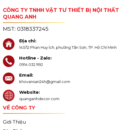
CÔNG TY TNHH VẬT TƯ THIẾT BỊ NỘI THẤT
QUANG ANH
MST:
0318337245
Địa chỉ:
143/12 Phan Huy Ích, phường Tân Sơn, TP. Hồ Chí Minh
Hotline - Zalo:
0914 032 992
Email:
khovansan24h@gmail.com
Website:
quanganhdecor.com
VỀ CÔNG TY
Giới Thiệu