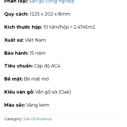
Phân loại:
Sàn gỗ công nghiệp
Quy cách:
1225 x 202 x 8mm
Kích thước hộp:
10 tấm/hộp = 2.4745m2
Xuất xứ:
Việt Nam
Bảo hành:
15 năm
Tiêu chuẩn:
Cấp độ AC4
Bề mặt:
Bề mặt mờ
Kiểu vân gỗ:
Vân gỗ sồi (Oak)
Màu sắc:
Vàng kem
Category:
Sàn Gỗ Kosmos