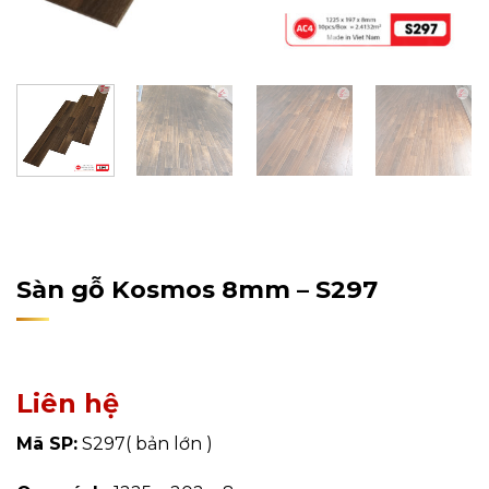
Home
/
Sản Phẩm
/
Sàn Gỗ Công Nghiệp
/
Sàn Gỗ
Kosmos
Sàn gỗ Kosmos 8mm – S297
Liên hệ
Mã SP:
S297( bản lớn )