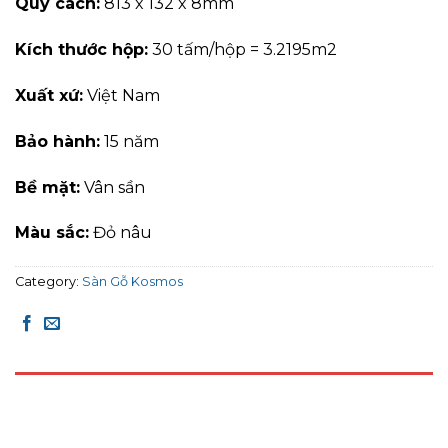
Quy cách:
813 x 132 x 8mm
Kích thước hộp:
30 tấm/hộp = 3.2195m2
Xuất xứ:
Việt Nam
Bảo hành:
15 năm
Bề mặt:
Vân sần
Màu sắc:
Đỏ nâu
Category:
Sàn Gỗ Kosmos
DESCRIPTION
REVIEWS (0)