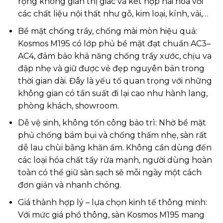
rộng không gian thị giác và kết hợp hài hòa với
các chất liệu nội thất như gỗ, kim loại, kính, vải,…
Bề mặt chống trầy, chống mài mòn hiệu quả:
Kosmos M195 có lớp phủ bề mặt đạt chuẩn AC3–
AC4, đảm bảo khả năng chống trầy xước, chịu va
đập nhẹ và giữ được vẻ đẹp nguyên bản trong
thời gian dài. Đây là yếu tố quan trọng với những
không gian có tần suất đi lại cao như hành lang,
phòng khách, showroom.
Dễ vệ sinh, không tốn công bảo trì: Nhờ bề mặt
phủ chống bám bụi và chống thấm nhẹ, sàn rất
dễ lau chùi bằng khăn ẩm. Không cần dùng đến
các loại hóa chất tẩy rửa mạnh, người dùng hoàn
toàn có thể giữ sàn sạch sẽ mỗi ngày một cách
đơn giản và nhanh chóng.
Giá thành hợp lý – lựa chọn kinh tế thông minh:
Với mức giá phổ thông, sàn Kosmos M195 mang