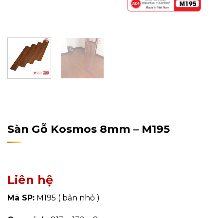
Home
/
Sản Phẩm
/
Sàn Gỗ Công Nghiệp
/
Sàn Gỗ
Kosmos
Sàn Gỗ Kosmos 8mm – M195
Liên hệ
Mã SP:
M195 ( bản nhỏ )