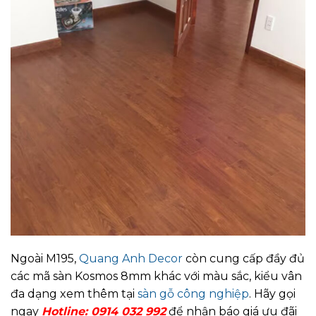
Ngoài M195,
Quang Anh Decor
còn cung cấp đầy đủ
các mã sàn Kosmos 8mm khác với màu sắc, kiểu vân
đa dạng xem thêm tại
sàn gỗ công nghiệp
. Hãy gọi
ngay
Hotline: 0914 032 992
để nhận báo giá ưu đãi