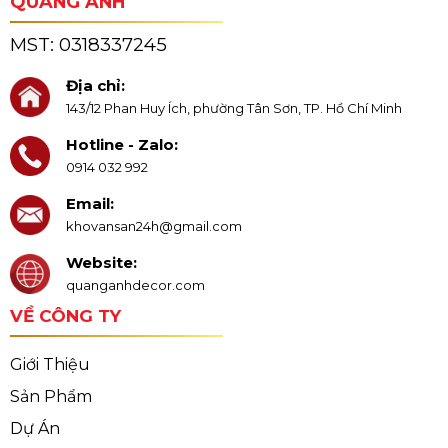
QUANG ANH
MST:
0318337245
Địa chỉ:
143/12 Phan Huy Ích, phường Tân Sơn, TP. Hồ Chí Minh
Hotline - Zalo:
0914 032 992
Email:
khovansan24h@gmail.com
Website:
quanganhdecor.com
VỀ CÔNG TY
Giới Thiệu
Sản Phẩm
Dự Án