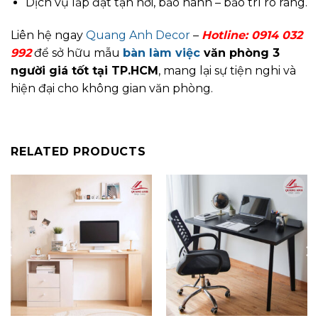
Dịch vụ lắp đặt tận nơi, bảo hành – bảo trì rõ ràng.
Liên hệ ngay
Quang Anh Decor
–
Hotline:
0914 032
992
để sở hữu mẫu
bàn làm việc
văn phòng 3
người giá tốt tại TP.HCM
, mang lại sự tiện nghi và
hiện đại cho không gian văn phòng.
RELATED PRODUCTS