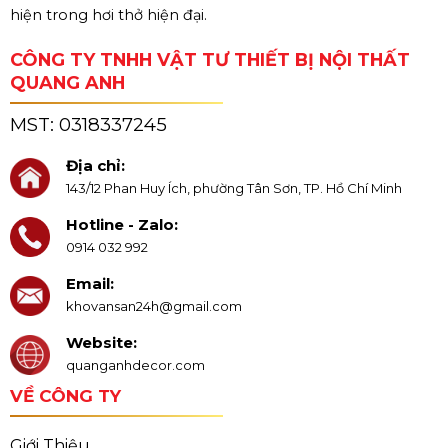
hiện trong hơi thở hiện đại.
CÔNG TY TNHH VẬT TƯ THIẾT BỊ NỘI THẤT
QUANG ANH
MST:
0318337245
Địa chỉ:
143/12 Phan Huy Ích, phường Tân Sơn, TP. Hồ Chí Minh
Hotline - Zalo:
0914 032 992
Email:
khovansan24h@gmail.com
Website:
quanganhdecor.com
VỀ CÔNG TY
Giới Thiệu