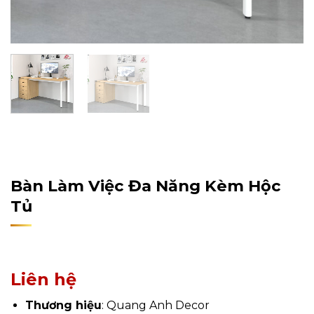
Home
/
Sản Phẩm
/
Nội Thất
/
Nội Thất Văn Phòng
/
Bàn Làm Việc
Bàn Làm Việc Đa Năng Kèm Hộc
Tủ
Liên hệ
Thương hiệu
: Quang Anh Decor