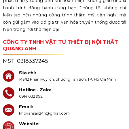
phác thảo ý tưởng đến khi hoàn thiện không gian đều là
hành trình đồng hành cùng bạn. Chúng tôi không chỉ
kiến tạo nên những công trình thẩm mỹ, tiện nghi, mà
còn gửi gắm vào đó giá trị văn hóa truyền thống được tái
hiện trong hơi thở hiện đại.
CÔNG TY TNHH VẬT TƯ THIẾT BỊ NỘI THẤT
QUANG ANH
MST:
0318337245
Địa chỉ:
143/12 Phan Huy Ích, phường Tân Sơn, TP. Hồ Chí Minh
Hotline - Zalo:
0914 032 992
Email:
khovansan24h@gmail.com
Website: