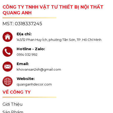
CÔNG TY TNHH VẬT TƯ THIẾT BỊ NỘI THẤT
QUANG ANH
MST:
0318337245
Địa chỉ:
143/12 Phan Huy Ích, phường Tân Sơn, TP. Hồ Chí Minh
Hotline - Zalo:
0914 032 992
Email:
khovansan24h@gmail.com
Website:
quanganhdecor.com
VỀ CÔNG TY
Giới Thiệu
Sản Phẩm