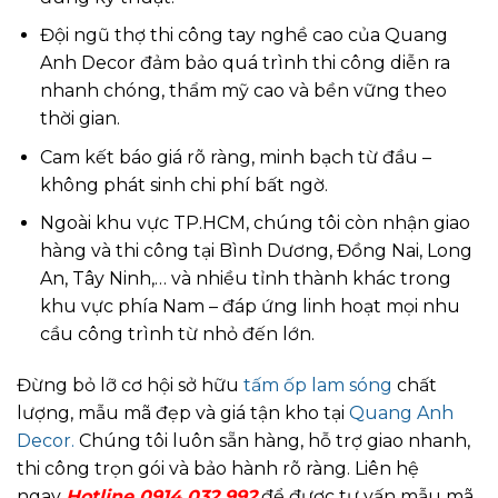
Đội ngũ thợ thi công tay nghề cao của Quang
Anh Decor đảm bảo quá trình thi công diễn ra
nhanh chóng, thẩm mỹ cao và bền vững theo
thời gian.
Cam kết báo giá rõ ràng, minh bạch từ đầu –
không phát sinh chi phí bất ngờ.
Ngoài khu vực TP.HCM, chúng tôi còn nhận giao
hàng và thi công tại Bình Dương, Đồng Nai, Long
An, Tây Ninh,… và nhiều tỉnh thành khác trong
khu vực phía Nam – đáp ứng linh hoạt mọi nhu
cầu công trình từ nhỏ đến lớn.
Đừng bỏ lỡ cơ hội sở hữu
tấm ốp lam sóng
chất
lượng, mẫu mã đẹp và giá tận kho tại
Quang Anh
Decor.
Chúng tôi luôn sẵn hàng, hỗ trợ giao nhanh,
thi công trọn gói và bảo hành rõ ràng. Liên hệ
ngay
Hotline 0914 032 992
để được tư vấn mẫu mã