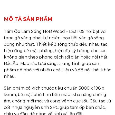
REVIEWS (0)
MÔ TẢ SẢN PHẨM
Tấm Ốp Lam Sóng HoBiWood – LS3T05 nổi bật với
tone gỗ vàng nhạt tự nhiên, họa tiết vân gỗ sống
động như thật. Thiết kế 3 sóng thấp đều nhau tạo
hiệu ứng bề mặt phẳng, hiện đại, lý tưởng cho các
không gian theo phong cách tối giản hoặc nội thất
Bắc Âu. Màu sắc tươi sáng, trung tính giúp sản
phẩm dễ phối với nhiều chất liệu và đồ nội thất khác
nhau.
Sản phẩm có kích thước tiêu chuẩn 3000 x 198 x
15mm, bề mặt phủ film bền màu, khả năng chống
ẩm, chống mối mọt và cong vênh cực tốt. Cấu tạo từ
cốt nhựa nguyên sinh SPC giúp tấm ốp bền chắc,
chịu va đập, dễ dàng vệ sinh và lắp đặt.