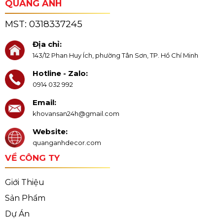
QUANG ANH
MST:
0318337245
Địa chỉ:
143/12 Phan Huy Ích, phường Tân Sơn, TP. Hồ Chí Minh
Hotline - Zalo:
0914 032 992
Email:
khovansan24h@gmail.com
Website:
quanganhdecor.com
VỀ CÔNG TY
Giới Thiệu
Sản Phẩm
Dự Án