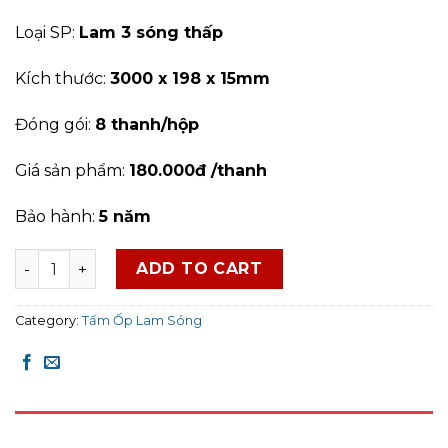
Loại SP:
Lam 3 sóng thấp
Kích thước:
3000 x 198 x 15mm
Đóng gói:
8
thanh/hộp
Giá sản phẩm:
180.000đ /thanh
Bảo hành:
5 năm
Tấm Ốp Lam Sóng HoBiWood - LS3T05 quantity
ADD TO CART
Category:
Tấm Ốp Lam Sóng
DESCRIPTION