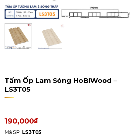
Home
/
Sản Phẩm
/
Tấm Ốp Tường, Trần
/
Tấm Ốp Lam
Sóng
Tấm Ốp Lam Sóng HoBiWood –
LS3T05
190,000
₫
Mã SP:
LS3T05