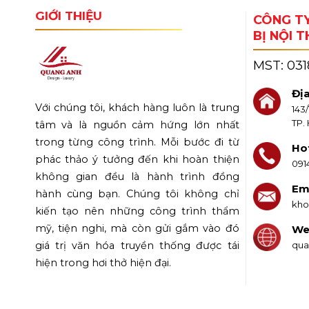
GIỚI THIỆU
CÔNG TY
BỊ NỘI 
MST:
03
Địa
Với chúng tôi, khách hàng luôn là trung
143
TP.
tâm và là nguồn cảm hứng lớn nhất
trong từng công trình. Mỗi bước đi từ
Hot
phác thảo ý tưởng đến khi hoàn thiện
091
không gian đều là hành trình đồng
Ema
hành cùng bạn. Chúng tôi không chỉ
kho
kiến tạo nên những công trình thẩm
mỹ, tiện nghi, mà còn gửi gắm vào đó
We
qua
giá trị văn hóa truyền thống được tái
hiện trong hơi thở hiện đại.