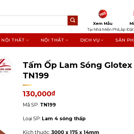
Xem Mẫu
Mi
Tại Nhà Miễn Phí
Lắp Đặt
 NỘI THẤT
NỘI THẤT
DỊCH VỤ
SẢN P
Home
/
Sản Phẩm
/
Tấm Ốp Tường, Trần
/
Tấm Ốp 
Tấm Ốp Lam Sóng Glotex 
TN199
130,000
₫
Mã SP:
TN199
Loại SP:
Lam 4 sóng thấp
Kích thước:
3000 x 175 x 14mm