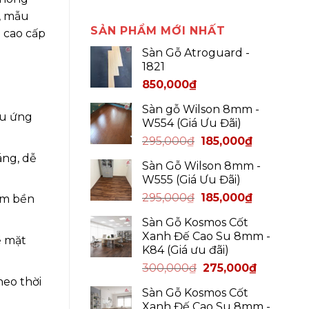
t, mẫu
SẢN PHẨM MỚI NHẤT
 cao cấp
Sàn Gỗ Atroguard -
1821
850,000
₫
Sàn gỗ Wilson 8mm -
ệu ứng
W554 (Giá Ưu Đãi)
295,000
₫
185,000
₫
áng, dễ
Sàn Gỗ Wilson 8mm -
W555 (Giá Ưu Đãi)
295,000
₫
185,000
₫
ẩm bền
Sàn Gỗ Kosmos Cốt
Xanh Đế Cao Su 8mm -
ề mặt
K84 (Giá ưu đãi)
300,000
₫
275,000
₫
heo thời
Sàn Gỗ Kosmos Cốt
Xanh Đế Cao Su 8mm -