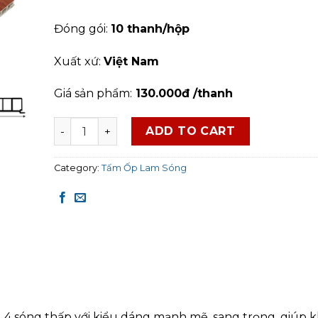
Đóng gói:
10 thanh/hộp
Xuất xứ:
Việt Nam
Giá sản phẩm:
130.000đ /thanh
Tấm Ốp Lam Sóng Glotex - TN199 quantity
ADD TO CART
Category:
Tấm Ốp Lam Sóng
 4 sóng thấp với kiểu dáng mạnh mẽ, sang trọng, giúp 