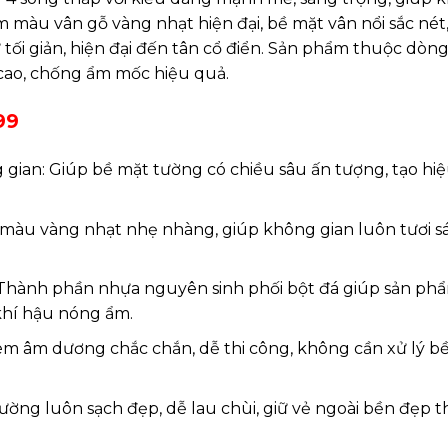
m màu vân gỗ vàng nhạt hiện đại, bề mặt vân nổi sắc né
tối giản, hiện đại đến tân cổ điển. Sản phẩm thuộc dòng
n cao, chống ẩm mốc hiệu quả.
99
g gian: Giúp bề mặt tường có chiều sâu ấn tượng, tạo hi
e màu vàng nhạt nhẹ nhàng, giúp không gian luôn tươi s
: Thành phần nhựa nguyên sinh phối bột đá giúp sản ph
khí hậu nóng ẩm.
m âm dương chắc chắn, dễ thi công, không cần xử lý b
ường luôn sạch đẹp, dễ lau chùi, giữ vẻ ngoài bền đẹp t