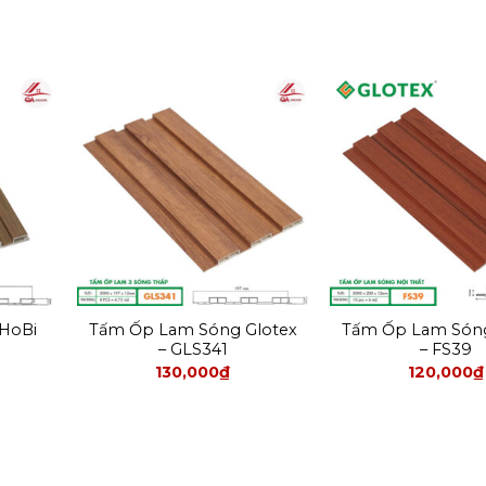
HoBi
Tấm Ốp Lam Sóng Glotex
Tấm Ốp Lam Sóng
– GLS341
– FS39
130,000
₫
120,000
₫