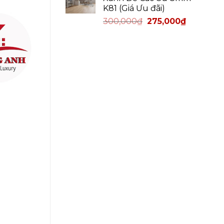
K81 (Giá Ưu đãi)
300,000
₫
275,000
₫