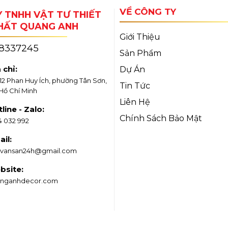
VỀ CÔNG TY
 TNHH VẬT TƯ THIẾT
THẤT QUANG ANH
Giới Thiệu
18337245
Sản Phẩm
 chỉ:
Dự Án
/12 Phan Huy Ích, phường Tân Sơn,
Tin Tức
 Hồ Chí Minh
Liên Hệ
line - Zalo:
Chính Sách Bảo Mật
4 032 992
il:
vansan24h@gmail.com
bsite:
nganhdecor.com