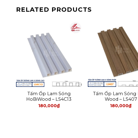
RELATED PRODUCTS
bi
Tấm Ốp Lam Sóng
Tấm Ốp Lam Sóng 
HoBiWood – LS4C13
Wood – LS407
180,000
₫
180,000
₫