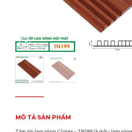
DESCRIPTION
REVIEWS (0)
MÔ TẢ SẢN PHẨM
Tấm ốp lam sóng Glotex – TN199 là mẫu lam sóng