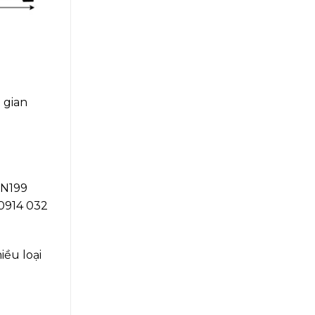
 gian
TN199
 0914 032
ều loại