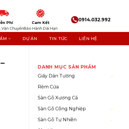
0914.032.992
ễn Phí
Cam Kết
, Vận Chuyển
Bảo Hành Dài Hạn
HẨM
DỰ ÁN
TIN TỨC
LIÊN HỆ
Lam Sóng
–
DANH MỤC SẢN PHẨM
Giấy Dán Tường
Rèm Cửa
Sàn Gỗ Xương Cá
Sàn Gỗ Công Nghiệp
Sàn Gỗ Tự Nhiên