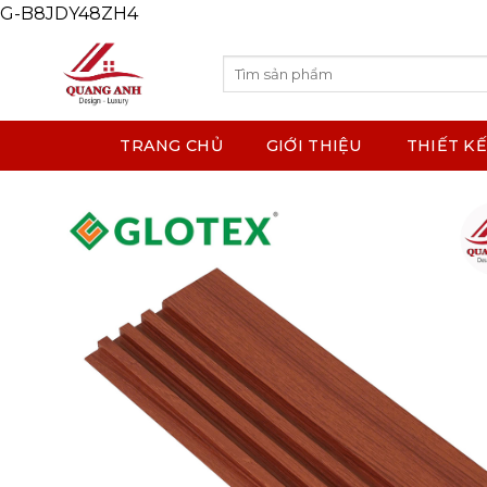
G-B8JDY48ZH4
Skip
to
content
Search
for:
TRANG CHỦ
GIỚI THIỆU
THIẾT KẾ