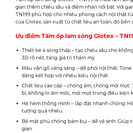
gian thêm chiều sâu và điểm nhấn nổi bật. Với ga
TN199 phù hợp cho nhiều phong cách nội thất từ 
của Glotex, sản xuất từ chất liệu an toàn, độ bề
Ưu điểm Tấm ốp lam sóng Glotex – TN1
Thiết kế 4 sóng thấp – tạo chiều sâu cho khôn
3D rõ nét, tăng giá trị thẩm mỹ.
Màu vân gỗ vàng sáng – dễ phối nội thất: Ton
dàng kết hợp với nhiều kiểu nội thất.
Chất liệu cao cấp – chống ẩm, chống mối mọt
bỉ, không lo ẩm mốc, mối mọt trong điều kiện 
Hệ hèm thông minh – lắp đặt nhanh chóng: Hè
tường quá nhiều.
Bề mặt phủ chống bám bụi – dễ vệ sinh: Giúp t
gian.