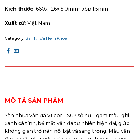
Kích thước:
660x 126x 5.0mm+ xốp 1.5mm
Xuất xứ:
Việt Nam
Category:
Sàn Nhựa Hèm Khóa
DESCRIPTION
REVIEWS (0)
MÔ TẢ SẢN PHẨM
Sàn nhựa vân đá Vfloor – S03 sở hữu gam màu ghi
xanh cá tính, bề mặt vân đá tự nhiên hiện đại, giúp
không gian trở nên nổi bật và sang trọng. Mẫu vân
đá này rất phù hợp với các công trình mang phong