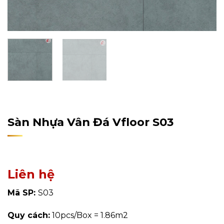
Home
/
Sản Phẩm
/
Sàn Nhựa
/
Sàn Nhựa Hèm Khóa
Sàn Nhựa Vân Đá Vfloor S03
Liên hệ
Mã SP:
S03
Quy cách:
10pcs/Box = 1.86m2