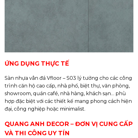
ỨNG DỤNG THỰC TẾ
Sàn nhựa vân đá Vfloor – S03 lý tưởng cho các công
trình căn hộ cao cấp, nhà phố, biệt thự, văn phòng,
showroom, quán café, nhà hàng, khách sạn… phù
hợp đặc biệt với các thiết kế mang phong cách hiện
đại, công nghiệp hoặc minimalist.
QUANG ANH DECOR – ĐƠN VỊ CUNG CẤP
VÀ THI CÔNG UY TÍN