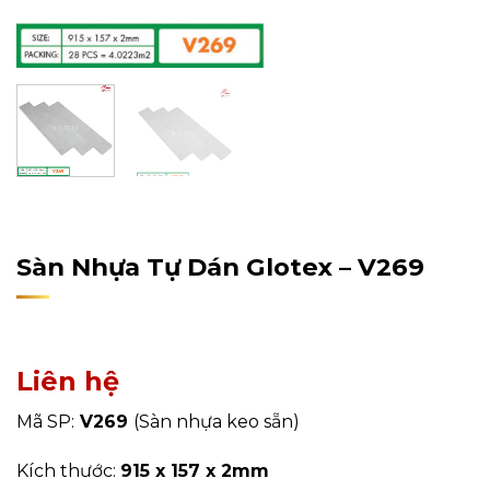
Home
/
Sản Phẩm
/
Sàn Nhựa
/
Sàn Nhựa Dán Keo
Sàn Nhựa Tự Dán Glotex – V269
Liên hệ
Mã SP:
V269
(Sàn nhựa keo sẵn)
Kích thước:
915 x 157 x 2mm