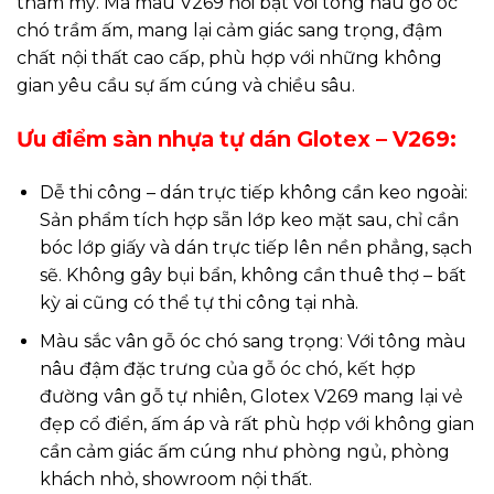
thẩm mỹ. Mã màu V269 nổi bật với tông nâu gỗ óc
chó trầm ấm, mang lại cảm giác sang trọng, đậm
chất nội thất cao cấp, phù hợp với những không
gian yêu cầu sự ấm cúng và chiều sâu.
Ưu điểm sàn nhựa tự dán Glotex – V269:
Dễ thi công – dán trực tiếp không cần keo ngoài:
Sản phẩm tích hợp sẵn lớp keo mặt sau, chỉ cần
bóc lớp giấy và dán trực tiếp lên nền phẳng, sạch
sẽ. Không gây bụi bẩn, không cần thuê thợ – bất
kỳ ai cũng có thể tự thi công tại nhà.
Màu sắc vân gỗ óc chó sang trọng: Với tông màu
nâu đậm đặc trưng của gỗ óc chó, kết hợp
đường vân gỗ tự nhiên, Glotex V269 mang lại vẻ
đẹp cổ điển, ấm áp và rất phù hợp với không gian
cần cảm giác ấm cúng như phòng ngủ, phòng
khách nhỏ, showroom nội thất.