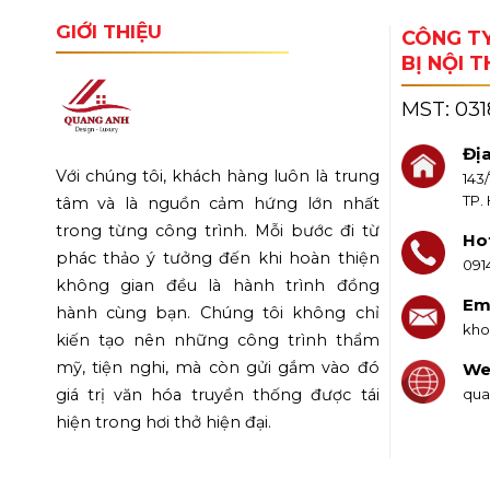
GIỚI THIỆU
CÔNG TY
BỊ NỘI 
MST:
03
Địa
Với chúng tôi, khách hàng luôn là trung
143
TP.
tâm và là nguồn cảm hứng lớn nhất
trong từng công trình. Mỗi bước đi từ
Hot
phác thảo ý tưởng đến khi hoàn thiện
091
không gian đều là hành trình đồng
Ema
hành cùng bạn. Chúng tôi không chỉ
kho
kiến tạo nên những công trình thẩm
mỹ, tiện nghi, mà còn gửi gắm vào đó
We
qua
giá trị văn hóa truyền thống được tái
hiện trong hơi thở hiện đại.