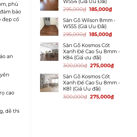
W554 (Giá Ưu Đãi)
mm, phù
295,000
₫
185,000
₫
n đảm bảo
ẻ đẹp cổ
Sàn Gỗ Wilson 8mm -
W555 (Giá Ưu Đãi)
295,000
₫
185,000
₫
Sàn Gỗ Kosmos Cốt
Xanh Đế Cao Su 8mm -
bảo an
K84 (Giá ưu đãi)
300,000
₫
275,000
₫
uyền
Sàn Gỗ Kosmos Cốt
Xanh Đế Cao Su 8mm -
K81 (Giá Ưu đãi)
rọ cao
300,000
₫
275,000
₫
, dễ thi