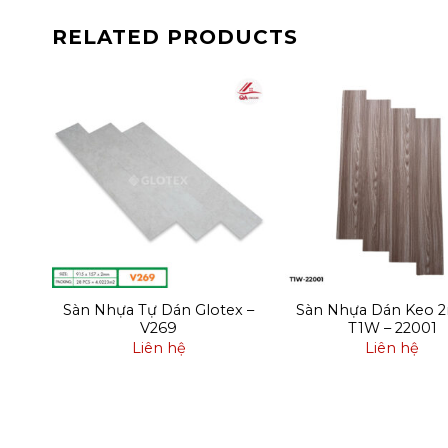
RELATED PRODUCTS
m –
Sàn Nhựa Tự Dán Glotex –
Sàn Nhựa Dán Keo 
V269
T1W – 22001
Liên hệ
Liên hệ