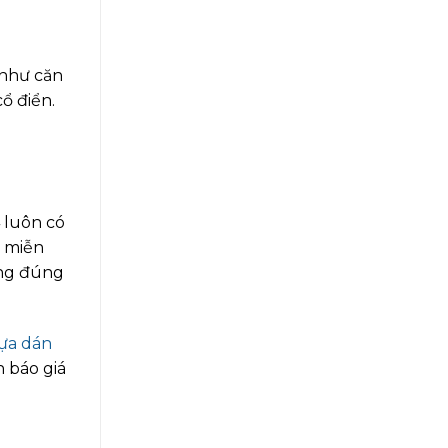
 như căn
ổ điển.
 luôn có
n miễn
ông đúng
ựa dán
 báo giá