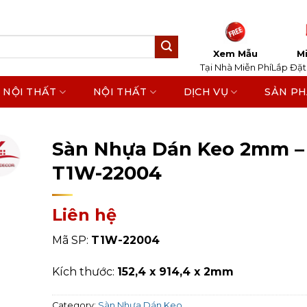
Xem Mẫu
Mi
Tại Nhà Miễn Phí
Lắp Đặt
 NỘI THẤT
NỘI THẤT
DỊCH VỤ
SẢN P
Home
/
Sản Phẩm
/
Sàn Nhựa
/
Sàn Nhựa Dán Ke
Sàn Nhựa Dán Keo 2mm –
T1W-22004
Liên hệ
Mã SP:
T1W-22004
Kích thước:
152,4 x 914,4 x 2mm
Category:
Sàn Nhựa Dán Keo