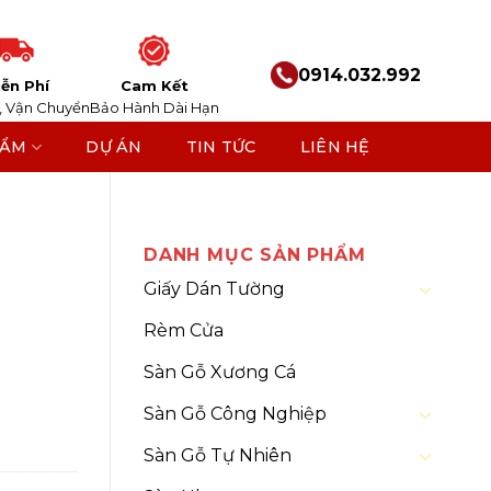
0914.032.992
ễn Phí
Cam Kết
, Vận Chuyển
Bảo Hành Dài Hạn
HẨM
DỰ ÁN
TIN TỨC
LIÊN HỆ
o
DANH MỤC SẢN PHẨM
Giấy Dán Tường
Rèm Cửa
Sàn Gỗ Xương Cá
Sàn Gỗ Công Nghiệp
Sàn Gỗ Tự Nhiên