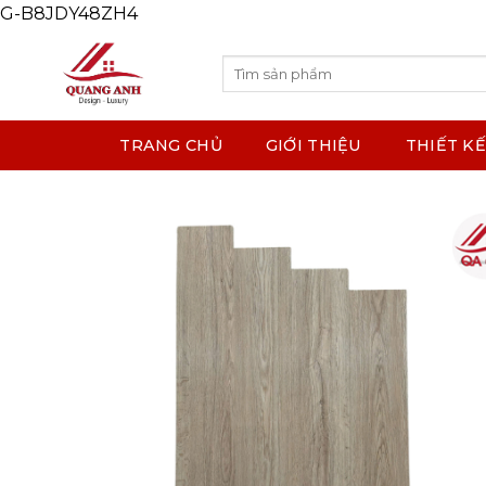
G-B8JDY48ZH4
Skip
to
content
Search
for:
TRANG CHỦ
GIỚI THIỆU
THIẾT KẾ