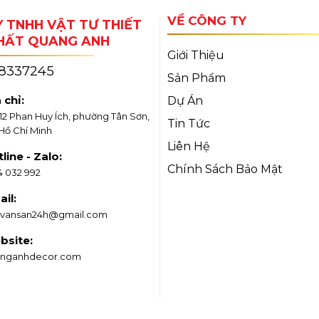
VỀ CÔNG TY
 TNHH VẬT TƯ THIẾT
THẤT QUANG ANH
Giới Thiệu
18337245
Sản Phẩm
 chỉ:
Dự Án
/12 Phan Huy Ích, phường Tân Sơn,
Tin Tức
 Hồ Chí Minh
Liên Hệ
line - Zalo:
Chính Sách Bảo Mật
4 032 992
il:
vansan24h@gmail.com
bsite:
nganhdecor.com