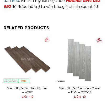
dán keo
. Nhanh tay liên hệ theo
Hotline: 0914 032
992
để được hỗ trợ tư vấn báo giá chính xác nhất!
RELATED PRODUCTS
Sàn Nhựa Tự Dán Glotex
Sàn Nhựa Dán Keo 2mm
– V267
– T1W – 22003
Liên hệ
Liên hệ