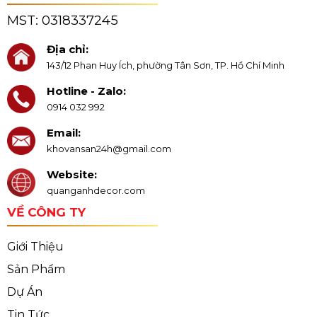
MST:
0318337245
Địa chỉ:
143/12 Phan Huy Ích, phường Tân Sơn, TP. Hồ Chí Minh
Hotline - Zalo:
0914 032 992
Email:
khovansan24h@gmail.com
Website:
quanganhdecor.com
VỀ CÔNG TY
Giới Thiệu
Sản Phẩm
Dự Án
Tin Tức