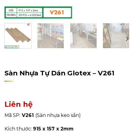
Home
/
Sản Phẩm
/
Sàn Nhựa
/
Sàn Nhựa Dán Keo
Sàn Nhựa Tự Dán Glotex – V261
Liên hệ
Mã SP:
V261
(Sàn nhựa keo sẵn)
Kích thước:
915 x 157 x 2mm