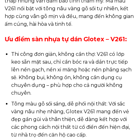
thấp nhưng vẫn đảm bảo tính thẩm mỹ. Mã màu
V261 nổi bật với tông nâu vàng gỗ sồi tự nhiên, kết
hợp cùng vân gỗ mịn và đều, mang đến không gian
ấm cúng, hài hòa và tinh tế.
Ưu điểm sàn nhựa tự dán Glotex – V261:
Thi công đơn giản, không cần thợ: V261 có lớp
keo sẵn mặt sau, chỉ cần bóc ra và dán trực tiếp
lên nền gạch, nền xi măng hoặc nền phẳng sạch
sẽ. Không bụi, không ồn, không cần dụng cụ
chuyên dụng – phù hợp cho cả người không
chuyên.
Tông màu gỗ sồi sáng, dễ phối nội thất: Với sắc
vàng nâu nhẹ nhàng, Glotex V261 mang đến vẻ
đẹp gần gũi và thân thiện, dễ dàng kết hợp với
các phong cách nội thất từ cổ điển đến hiện đại,
từ nhà trọ đến căn hộ cao cấp.