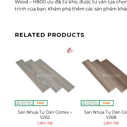
Wood – H800 ưu đãi từ kho, được tư vấn lựa chọ
trình của bạn. Khám phá thêm các sản phẩm khá
RELATED PRODUCTS
x –
Sàn Nhựa Tự Dán Glotex –
Sàn Nhựa Tự Dán Glo
V262
V268
Liên hệ
Liên hệ