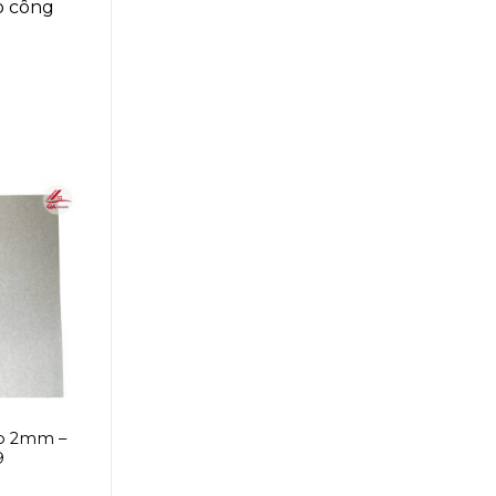
o công
o 2mm –
9