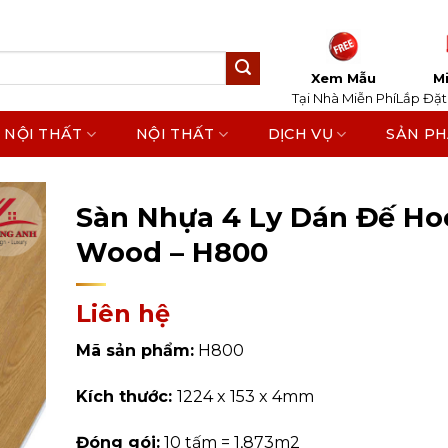
Xem Mẫu
Mi
Tại Nhà Miễn Phí
Lắp Đặt
 NỘI THẤT
NỘI THẤT
DỊCH VỤ
SẢN P
Home
/
Sản Phẩm
/
Sàn Nhựa
/
Sàn Nhựa Dán Ke
Sàn Nhựa 4 Ly Dán Đế Ho
Wood – H800
Liên hệ
Mã sản phẩm:
H800
Kích thước:
1224 x 153 x 4mm
Đóng gói:
10 tấm = 1,873m2