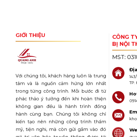
GIỚI THIỆU
CÔNG TY
BỊ NỘI 
MST:
03
Địa
Với chúng tôi, khách hàng luôn là trung
143
TP.
tâm và là nguồn cảm hứng lớn nhất
trong từng công trình. Mỗi bước đi từ
Hot
phác thảo ý tưởng đến khi hoàn thiện
091
không gian đều là hành trình đồng
Ema
hành cùng bạn. Chúng tôi không chỉ
kho
kiến tạo nên những công trình thẩm
mỹ, tiện nghi, mà còn gửi gắm vào đó
We
qua
giá trị văn hóa truyền thống được tái