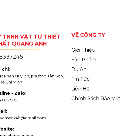
VỀ CÔNG TY
 TNHH VẬT TƯ THIẾT
THẤT QUANG ANH
Giới Thiệu
18337245
Sản Phẩm
 chỉ:
Dự Án
/12 Phan Huy Ích, phường Tân Sơn,
Tin Tức
 Hồ Chí Minh
Liên Hệ
line - Zalo:
Chính Sách Bảo Mật
4 032 992
il:
vansan24h@gmail.com
bsite:
nganhdecor.com