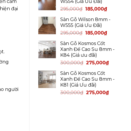
đến cảm
W554 (Giá Ưu Đãi)
hiện đại
295,000
₫
185,000
₫
Sàn Gỗ Wilson 8mm -
W555 (Giá Ưu Đãi)
295,000
₫
185,000
₫
Sàn Gỗ Kosmos Cốt
Xanh Đế Cao Su 8mm -
t.
K84 (Giá ưu đãi)
ường
300,000
₫
275,000
₫
Sàn Gỗ Kosmos Cốt
Xanh Đế Cao Su 8mm -
K81 (Giá Ưu đãi)
ho người
300,000
₫
275,000
₫