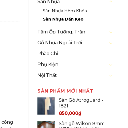
Sàn Nhựa
Sàn Nhựa Hèm Khóa
Sàn Nhựa Dán Keo
Tấm Ốp Tường, Trần
Gỗ Nhựa Ngoài Trời
Phào Chỉ
Phụ Kiện
Nội Thất
SẢN PHẨM MỚI NHẤT
Sàn Gỗ Atroguard -
1821
850,000
₫
i công
Sàn gỗ Wilson 8mm -