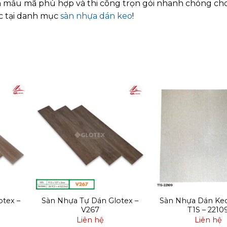
n mẫu mã phù hợp và thi công trọn gói nhanh chóng ch
c tại danh mục
sàn nhựa dán keo
!
tex –
Sàn Nhựa Tự Dán Glotex –
Sàn Nhựa Dán Ke
V267
T1S – 2210
Liên hệ
Liên hệ