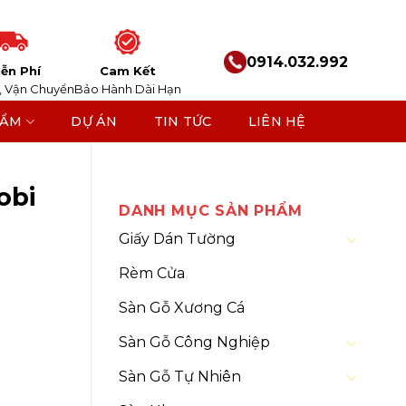
0914.032.992
ễn Phí
Cam Kết
, Vận Chuyển
Bảo Hành Dài Hạn
HẨM
DỰ ÁN
TIN TỨC
LIÊN HỆ
o
obi
DANH MỤC SẢN PHẨM
Giấy Dán Tường
Rèm Cửa
Sàn Gỗ Xương Cá
Sàn Gỗ Công Nghiệp
Sàn Gỗ Tự Nhiên