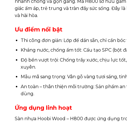
nhanh chóng và gọn gàng. Mã H800 sở hữu gam v
giác ấm áp, trẻ trung và tràn đầy sức sống. Đây l
và hài hòa.
Ưu điểm nổi bật
Thi công đơn giản: Lớp đế dán sẵn, chỉ cần bóc 
Kháng nước, chống ẩm tốt: Cấu tạo SPC (bột đ
Độ bền vượt trội: Chống trầy xước, chịu lực t
xuyên.
Mẫu mã sang trọng: Vân gỗ vàng tươi sáng, tinh
An toàn – thân thiện môi trường: Sản phẩm an
dùng.
Ứng dụng linh hoạt
Sàn nhựa Hoobi Wood – H800 được ứng dụng tro