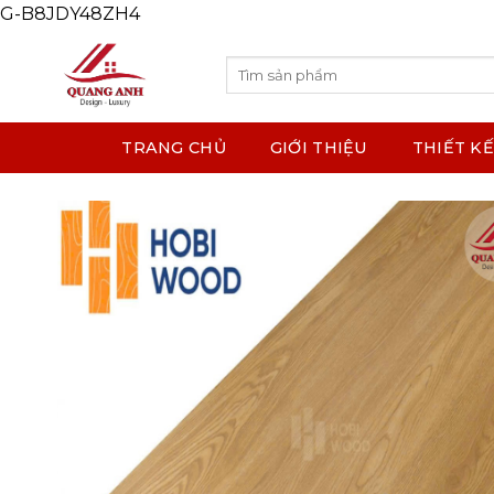
G-B8JDY48ZH4
Skip
to
content
Search
for:
TRANG CHỦ
GIỚI THIỆU
THIẾT KẾ