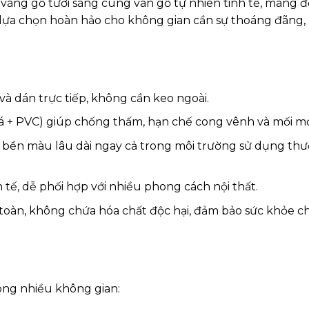
àng gỗ tươi sáng cùng vân gỗ tự nhiên tinh tế, mang 
à lựa chọn hoàn hảo cho không gian cần sự thoáng đãng, 
và dán trực tiếp, không cần keo ngoài.
á + PVC) giúp chống thấm, hạn chế cong vênh và mối mọ
ốt, bền màu lâu dài ngay cả trong môi trường sử dụng th
 tế, dễ phối hợp với nhiều phong cách nội thất.
 toàn, không chứa hóa chất độc hại, đảm bảo sức khỏe c
ng nhiều không gian: