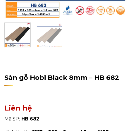
Home
/
Sản Phẩm
/
Sàn Gỗ Công Nghiệp
/
Sàn Gỗ Hobi
Wood
Sàn gỗ Hobi Black 8mm – HB 682
Liên hệ
Mã SP:
HB 682