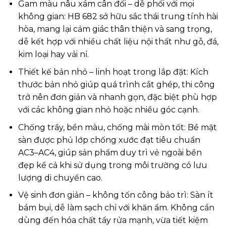
Gam màu nâu xám cân đối – dễ phối với mọi
không gian: HB 682 sở hữu sắc thái trung tính hài
hòa, mang lại cảm giác thân thiện và sang trọng,
dễ kết hợp với nhiều chất liệu nội thất như gỗ, đá,
kim loại hay vải nỉ.
Thiết kế bản nhỏ – linh hoạt trong lắp đặt: Kích
thước bản nhỏ giúp quá trình cắt ghép, thi công
trở nên đơn giản và nhanh gọn, đặc biệt phù hợp
với các không gian nhỏ hoặc nhiều góc cạnh.
Chống trầy, bền màu, chống mài mòn tốt: Bề mặt
sàn được phủ lớp chống xước đạt tiêu chuẩn
AC3–AC4, giúp sản phẩm duy trì vẻ ngoài bền
đẹp kể cả khi sử dụng trong môi trường có lưu
lượng di chuyển cao.
Vệ sinh đơn giản – không tốn công bảo trì: Sàn ít
bám bụi, dễ làm sạch chỉ với khăn ẩm. Không cần
dùng đến hóa chất tẩy rửa mạnh, vừa tiết kiệm