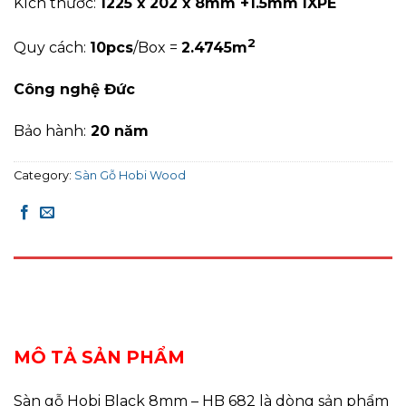
Kích thước:
1225 x 202 x 8mm +1.5mm IXPE
2
Quy cách:
10pcs
/Box =
2.4745m
Công nghệ Đức
Bảo hành:
20 năm
Category:
Sàn Gỗ Hobi Wood
DESCRIPTION
REVIEWS (0)
MÔ TẢ SẢN PHẨM
Sàn gỗ Hobi Black 8mm – HB 682 là dòng sản phẩm