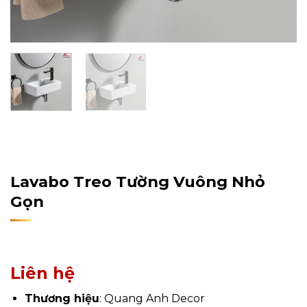
Home
/
Sản Phẩm
/
Nội Thất
/
Nội Thất Phòng Tắm
/
Lavabo
Lavabo Treo Tường Vuông Nhỏ
Gọn
Liên hệ
Thương hiệu
: Quang Anh Decor