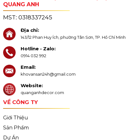
QUANG ANH
MST:
0318337245
Địa chỉ:
143/12 Phan Huy Ích, phường Tân Sơn, TP. Hồ Chí Minh
Hotline - Zalo:
0914 032 992
Email:
khovansan24h@gmail.com
Website:
quanganhdecor.com
VỀ CÔNG TY
Giới Thiệu
Sản Phẩm
Dự Án