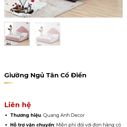
Home
/
Sản Phẩm
/
Nội Thất
/
Nội Thất Phòng Ngủ
/
Giường ngủ
Giường Ngủ Tân Cổ Điển
Liên hệ
Thương hiệu
: Quang Anh Decor
Hỗ trợ vận chuyển
: Miễn phí đối với đơn hàng có