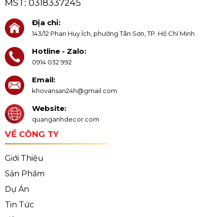
MST:
0318337245
Địa chỉ:
143/12 Phan Huy Ích, phường Tân Sơn, TP. Hồ Chí Minh
Hotline - Zalo:
0914 032 992
Email:
khovansan24h@gmail.com
Website:
quanganhdecor.com
VỀ CÔNG TY
Giới Thiệu
Sản Phẩm
Dự Án
Tin Tức