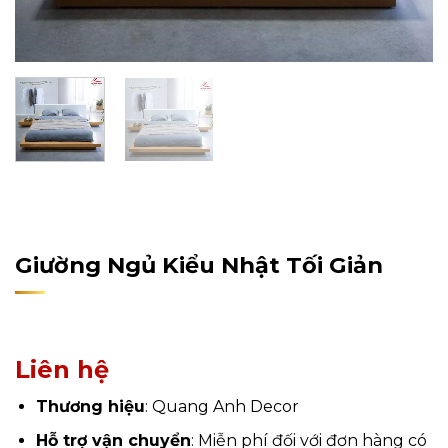
Home
/
Sản Phẩm
/
Nội Thất
/
Nội Thất Phòng Ngủ
/
Giường ngủ
Giường Ngủ Kiểu Nhật Tối Giản
Liên hệ
Thương hiệu
: Quang Anh Decor
Hỗ trợ vận chuyển
: Miễn phí đối với đơn hàng có