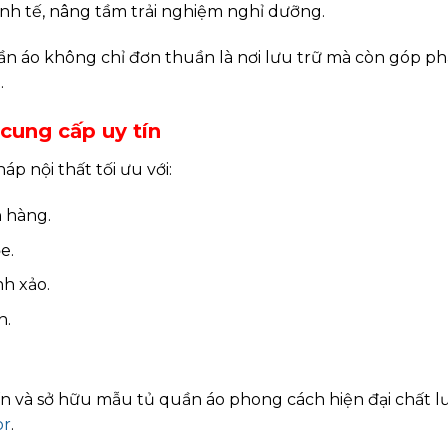
nh tế, nâng tầm trải nghiệm nghỉ dưỡng.
ần áo không chỉ đơn thuần là nơi lưu trữ mà còn góp p
.
cung cấp uy tín
p nội thất tối ưu với:
 hàng.
e.
nh xảo.
h.
n và sở hữu mẫu tủ quần áo phong cách hiện đại chất l
or
.