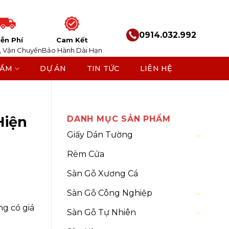
0914.032.992
ễn Phí
Cam Kết
, Vận Chuyển
Bảo Hành Dài Hạn
HẨM
DỰ ÁN
TIN TỨC
LIÊN HỆ
ủ
/
Tủ
Hiện
DANH MỤC SẢN PHẨM
Giấy Dán Tường
Rèm Cửa
Sàn Gỗ Xương Cá
Sàn Gỗ Công Nghiệp
ng có giá
Sàn Gỗ Tự Nhiên