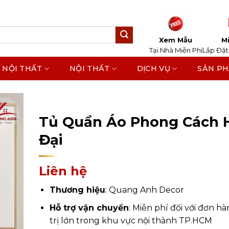
Xem Mẫu
Mi
Tại Nhà Miễn Phí
Lắp Đặt
 NỘI THẤT
NỘI THẤT
DỊCH VỤ
SẢN P
Home
/
Sản Phẩm
/
Nội Thất
/
Nội Thất Phòng Ng
Quần Áo
Tủ Quần Áo Phong Cách 
Đại
Liên hệ
Thương hiệu
: Quang Anh Decor
Hỗ trợ vận chuyển
: Miễn phí đối với đơn hà
trị lớn trong khu vực nội thành TP.HCM