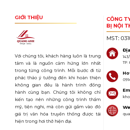
GIỚI THIỆU
CÔNG TY
BỊ NỘI 
MST:
03
Địa
Với chúng tôi, khách hàng luôn là trung
143
TP.
tâm và là nguồn cảm hứng lớn nhất
trong từng công trình. Mỗi bước đi từ
Hot
phác thảo ý tưởng đến khi hoàn thiện
091
không gian đều là hành trình đồng
Ema
hành cùng bạn. Chúng tôi không chỉ
kho
kiến tạo nên những công trình thẩm
mỹ, tiện nghi, mà còn gửi gắm vào đó
We
qua
giá trị văn hóa truyền thống được tái
hiện trong hơi thở hiện đại.