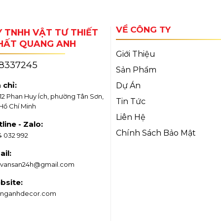
VỀ CÔNG TY
 TNHH VẬT TƯ THIẾT
THẤT QUANG ANH
Giới Thiệu
18337245
Sản Phẩm
 chỉ:
Dự Án
/12 Phan Huy Ích, phường Tân Sơn,
Tin Tức
 Hồ Chí Minh
Liên Hệ
line - Zalo:
Chính Sách Bảo Mật
4 032 992
il:
vansan24h@gmail.com
bsite:
nganhdecor.com