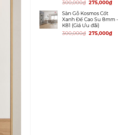
300,000
₫
275,000
₫
Sàn Gỗ Kosmos Cốt
Xanh Đế Cao Su 8mm -
K81 (Giá Ưu đãi)
300,000
₫
275,000
₫