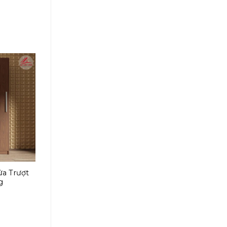
a Trượt
g