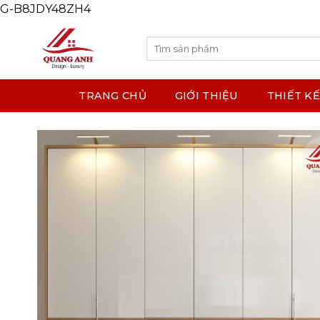
G-B8JDY48ZH4
Skip
to
content
Search
for:
TRANG CHỦ
GIỚI THIỆU
THIẾT KẾ