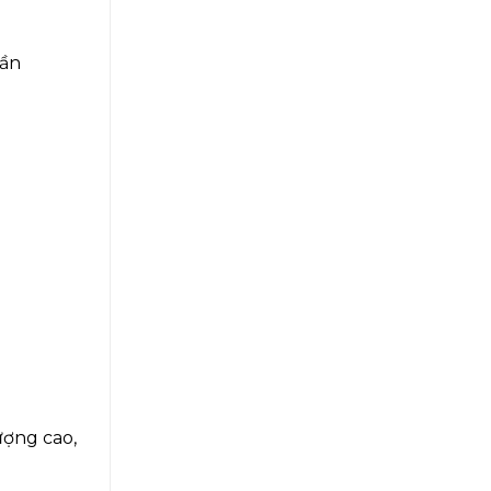
hần
ượng cao,