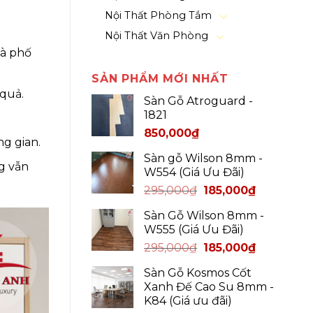
Nội Thất Phòng Tắm
Nội Thất Văn Phòng
hà phố
SẢN PHẨM MỚI NHẤT
quả.
Sàn Gỗ Atroguard -
1821
850,000
₫
ng gian.
Sàn gỗ Wilson 8mm -
g vẫn
W554 (Giá Ưu Đãi)
295,000
₫
185,000
₫
Sàn Gỗ Wilson 8mm -
W555 (Giá Ưu Đãi)
295,000
₫
185,000
₫
Sàn Gỗ Kosmos Cốt
Xanh Đế Cao Su 8mm -
K84 (Giá ưu đãi)