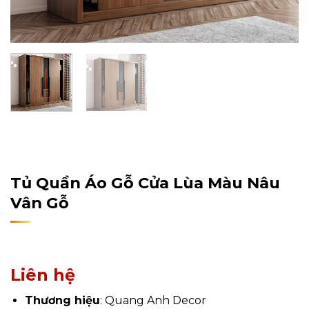
Home
/
Sản Phẩm
/
Nội Thất
/
Nội Thất Phòng Ngủ
/
Tủ
Quần Áo
Tủ Quần Áo Gỗ Cửa Lùa Màu Nâu
Vân Gỗ
Liên hệ
Thương hiệu
: Quang Anh Decor