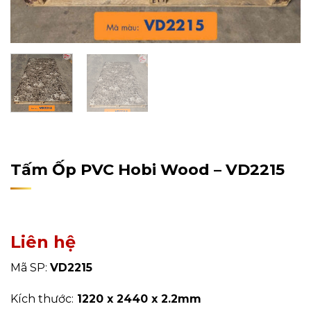
Home
/
Sản Phẩm
/
Tấm Ốp Tường, Trần
/
Tấm Ốp PVC
Tấm Ốp PVC Hobi Wood – VD2215
Liên hệ
Mã SP:
VD2215
Kích thước:
1220 x 2440 x 2.2mm