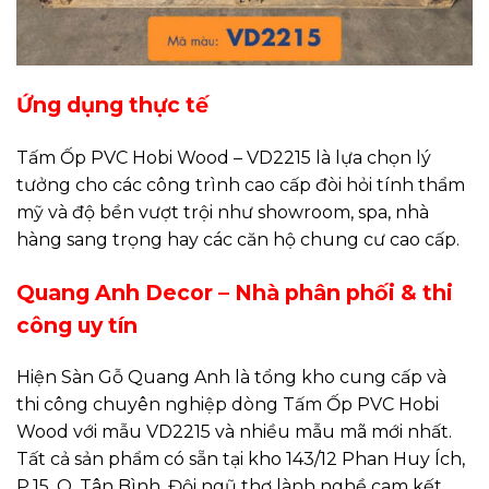
Ứng dụng thực tế
Tấm Ốp PVC Hobi Wood – VD2215 là lựa chọn lý
tưởng cho các công trình cao cấp đòi hỏi tính thẩm
mỹ và độ bền vượt trội như showroom, spa, nhà
hàng sang trọng hay các căn hộ chung cư cao cấp.
Quang Anh Decor – Nhà phân phối & thi
công uy tín
Hiện Sàn Gỗ Quang Anh là tổng kho cung cấp và
thi công chuyên nghiệp dòng Tấm Ốp PVC Hobi
Wood với mẫu VD2215 và nhiều mẫu mã mới nhất.
Tất cả sản phẩm có sẵn tại kho 143/12 Phan Huy Ích,
P.15, Q. Tân Bình. Đội ngũ thợ lành nghề cam kết