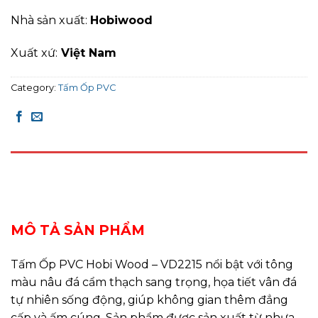
Nhà sản xuất:
Hobiwood
Xuất xứ:
Việt Nam
Category:
Tấm Ốp PVC
DESCRIPTION
REVIEWS (0)
MÔ TẢ SẢN PHẨM
Tấm Ốp PVC Hobi Wood – VD2215 nổi bật với tông
màu nâu đá cẩm thạch sang trọng, họa tiết vân đá
tự nhiên sống động, giúp không gian thêm đẳng
cấp và ấm cúng. Sản phẩm được sản xuất từ nhựa