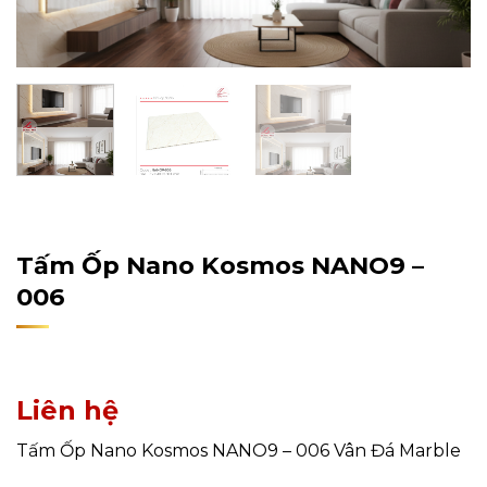
Home
/
Sản Phẩm
/
Tấm Ốp Tường, Trần
/
Tấm Ốp Nano
Tấm Ốp Nano Kosmos NANO9 –
006
Liên hệ
Tấm Ốp Nano Kosmos NANO9 – 006 Vân Đá Marble