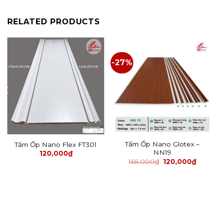
RELATED PRODUCTS
-27%
Tấm Ốp Nano Glotex –
Tấm Ốp Nano Flex FT301
NN19
120,000
₫
165,000
₫
120,000
₫