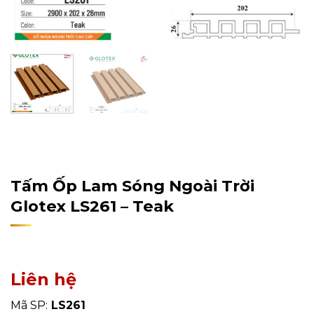
Home
/
Sản Phẩm
/
Gỗ Nhựa Ngoài Trời
/
Gỗ Nhựa
Glotex
Tấm Ốp Lam Sóng Ngoài Trời
Glotex LS261 – Teak
Liên hệ
Mã SP:
LS261