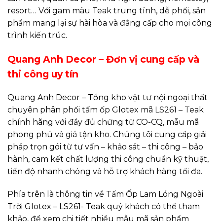
resort… Với gam màu Teak trung tính, dễ phối, sản
phẩm mang lại sự hài hòa và đẳng cấp cho mọi công
trình kiến trúc.
Quang Anh Decor – Đơn vị cung cấp và
thi công uy tín
Quang Anh Decor – Tổng kho vật tư nội ngoại thất
chuyên phân phối tấm ốp Glotex mã LS261 – Teak
chính hãng với đầy đủ chứng từ CO-CQ, mẫu mã
phong phú và giá tận kho. Chúng tôi cung cấp giải
pháp trọn gói từ tư vấn – khảo sát – thi công – bảo
hành, cam kết chất lượng thi công chuẩn kỹ thuật,
tiến độ nhanh chóng và hỗ trợ khách hàng tối đa.
Phía trên là thông tin về Tấm Ốp Lam Lóng Ngoài
Trời Glotex – LS261- Teak quý khách có thể tham
khảo, để xem chi tiết nhiều mẫu mã sản phẩm