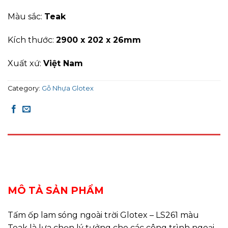
Màu sắc:
Teak
Kích thước:
2900 x 202 x 26mm
Xuất xứ:
Việt Nam
Category:
Gỗ Nhựa Glotex
DESCRIPTION
REVIEWS (0)
MÔ TẢ SẢN PHẨM
Tấm ốp lam sóng ngoài trời Glotex – LS261 màu
Teak là lựa chọn lý tưởng cho các công trình ngoại