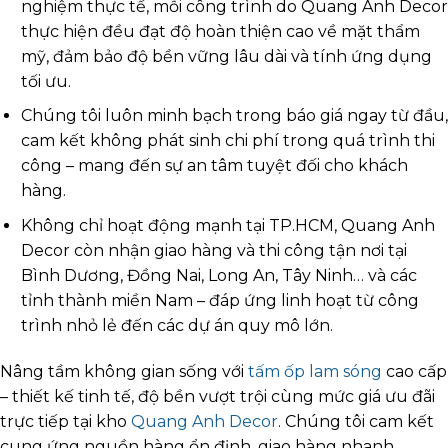
nghiệm thực tế, mỗi công trình do Quang Anh Decor
thực hiện đều đạt độ hoàn thiện cao về mặt thẩm
mỹ, đảm bảo độ bền vững lâu dài và tính ứng dụng
tối ưu.
Chúng tôi luôn minh bạch trong báo giá ngay từ đầu,
cam kết không phát sinh chi phí trong quá trình thi
công – mang đến sự an tâm tuyệt đối cho khách
hàng.
Không chỉ hoạt động mạnh tại TP.HCM, Quang Anh
Decor còn nhận giao hàng và thi công tận nơi tại
Bình Dương, Đồng Nai, Long An, Tây Ninh… và các
tỉnh thành miền Nam – đáp ứng linh hoạt từ công
trình nhỏ lẻ đến các dự án quy mô lớn.
Nâng tầm không gian sống với
tấm ốp lam sóng
cao cấp
– thiết kế tinh tế, độ bền vượt trội cùng mức giá ưu đãi
trực tiếp tại kho
Quang Anh Decor
. Chúng tôi cam kết
cung ứng nguồn hàng ổn định, giao hàng nhanh