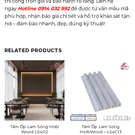
thi công trọn gói và bảo hành rõ ràng. Liên hệ
ngay
Hotline 0914 032 992
để được tư vấn mẫu mã
phù hợp, nhận báo giá chi tiết và hỗ trợ khảo sát tận
nơi – đảm bảo nhanh, đẹp, đúng kỹ thuật!
RELATED PRODUCTS
Tấm Ốp Lam Sóng Hobi
Tấm Ốp Lam Sóng
Wood LS402
HoBiWood – LS4C13