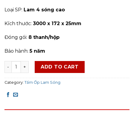
Loại SP:
Lam 4 sóng cao
Kích thước:
3000 x 172 x 25mm
Đóng gói:
8
thanh/hộp
Bảo hành:
5 năm
Tấm Ốp Lam Sóng HoBiWood - LS4C04 quantity
ADD TO CART
Category:
Tấm Ốp Lam Sóng
DESCRIPTION
REVIEWS (0)