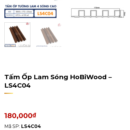
Home
/
Sản Phẩm
/
Tấm Ốp Tường, Trần
/
Tấm Ốp Lam
Sóng
Tấm Ốp Lam Sóng HoBiWood –
LS4C04
180,000
₫
Mã SP:
LS4C04