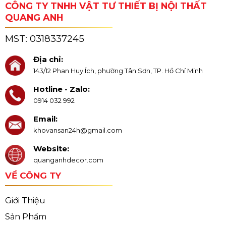
CÔNG TY TNHH VẬT TƯ THIẾT BỊ NỘI THẤT
QUANG ANH
MST:
0318337245
Địa chỉ:
143/12 Phan Huy Ích, phường Tân Sơn, TP. Hồ Chí Minh
Hotline - Zalo:
0914 032 992
Email:
khovansan24h@gmail.com
Website:
quanganhdecor.com
VỀ CÔNG TY
Giới Thiệu
Sản Phẩm