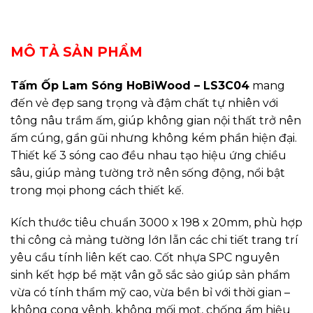
REVIEWS (0)
MÔ TẢ SẢN PHẨM
Tấm Ốp Lam Sóng HoBiWood – LS3C04
mang
đến vẻ đẹp sang trọng và đậm chất tự nhiên với
tông nâu trầm ấm, giúp không gian nội thất trở nên
ấm cúng, gần gũi nhưng không kém phần hiện đại.
Thiết kế 3 sóng cao đều nhau tạo hiệu ứng chiều
sâu, giúp mảng tường trở nên sống động, nổi bật
trong mọi phong cách thiết kế.
Kích thước tiêu chuẩn 3000 x 198 x 20mm, phù hợp
thi công cả mảng tường lớn lẫn các chi tiết trang trí
yêu cầu tính liên kết cao. Cốt nhựa SPC nguyên
sinh kết hợp bề mặt vân gỗ sắc sảo giúp sản phẩm
vừa có tính thẩm mỹ cao, vừa bền bỉ với thời gian –
không cong vênh, không mối mọt, chống ẩm hiệu