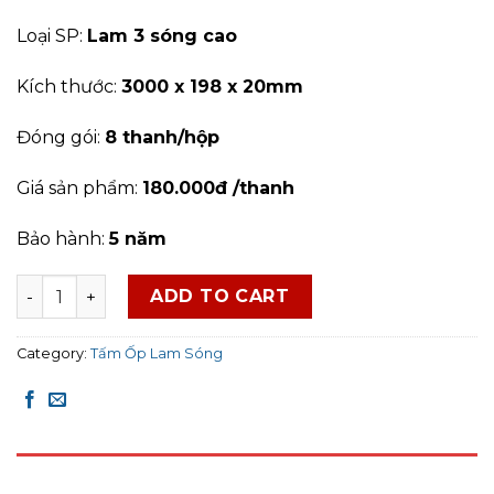
Loại SP:
Lam 3 sóng cao
Kích thước:
3000 x 198 x 20mm
Đóng gói:
8
thanh/hộp
Giá sản phẩm:
180.000đ /thanh
Bảo hành:
5 năm
Tấm Ốp Lam Sóng HoBiWood - LS3C04 quantity
ADD TO CART
Category:
Tấm Ốp Lam Sóng
DESCRIPTION