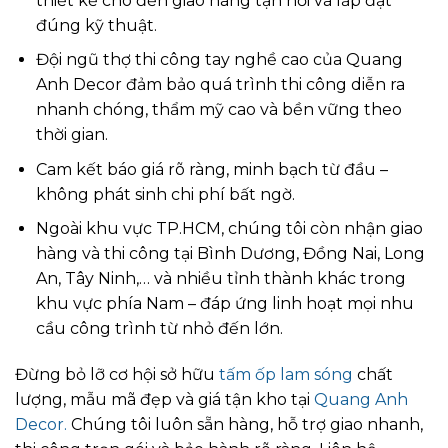
thiết kế cho đến giao hàng tận nơi và lắp đặt
đúng kỹ thuật.
Đội ngũ thợ thi công tay nghề cao của Quang
Anh Decor đảm bảo quá trình thi công diễn ra
nhanh chóng, thẩm mỹ cao và bền vững theo
thời gian.
Cam kết báo giá rõ ràng, minh bạch từ đầu –
không phát sinh chi phí bất ngờ.
Ngoài khu vực TP.HCM, chúng tôi còn nhận giao
hàng và thi công tại Bình Dương, Đồng Nai, Long
An, Tây Ninh,… và nhiều tỉnh thành khác trong
khu vực phía Nam – đáp ứng linh hoạt mọi nhu
cầu công trình từ nhỏ đến lớn.
Đừng bỏ lỡ cơ hội sở hữu
tấm ốp lam sóng
chất
lượng, mẫu mã đẹp và giá tận kho tại
Quang Anh
Decor.
Chúng tôi luôn sẵn hàng, hỗ trợ giao nhanh,