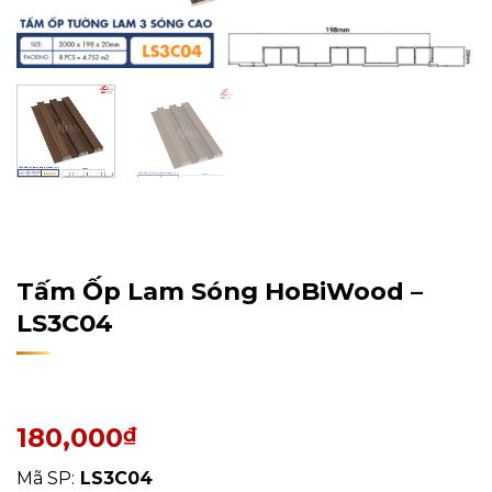
Home
/
Sản Phẩm
/
Tấm Ốp Tường, Trần
/
Tấm Ốp Lam
Sóng
Tấm Ốp Lam Sóng HoBiWood –
LS3C04
180,000
₫
Mã SP:
LS3C04