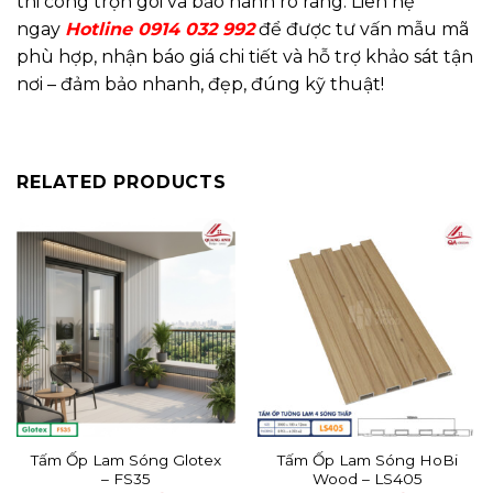
thi công trọn gói và bảo hành rõ ràng. Liên hệ
ngay
Hotline 0914 032 992
để được tư vấn mẫu mã
phù hợp, nhận báo giá chi tiết và hỗ trợ khảo sát tận
nơi – đảm bảo nhanh, đẹp, đúng kỹ thuật!
RELATED PRODUCTS
Tấm Ốp Lam Sóng Glotex
Tấm Ốp Lam Sóng HoBi
– FS35
Wood – LS405