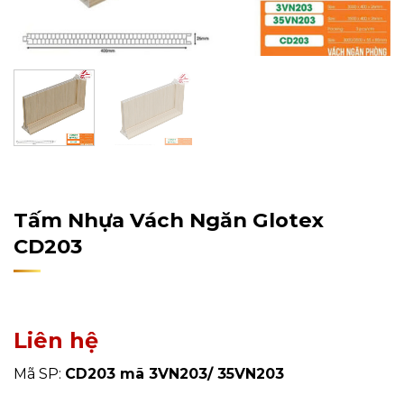
Home
/
Sản Phẩm
/
Tấm Ốp Tường, Trần
/
Vách Ngăn
Tấm Nhựa Vách Ngăn Glotex
CD203
Liên hệ
Mã SP:
CD203 mã 3VN203/ 35VN203