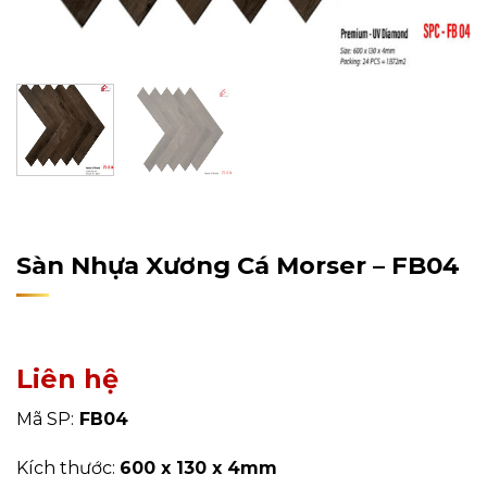
Home
/
Sản Phẩm
/
Sàn Nhựa
Sàn Nhựa Xương Cá Morser – FB04
Liên hệ
Mã SP:
FB04
Kích thước:
600
x 130 x 4mm