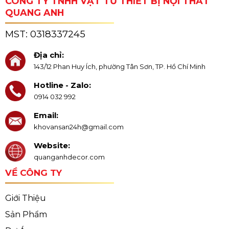
CÔNG TY TNHH VẬT TƯ THIẾT BỊ NỘI THẤT
QUANG ANH
MST:
0318337245
Địa chỉ:
143/12 Phan Huy Ích, phường Tân Sơn, TP. Hồ Chí Minh
Hotline - Zalo:
0914 032 992
Email:
khovansan24h@gmail.com
Website:
quanganhdecor.com
VỀ CÔNG TY
Giới Thiệu
Sản Phẩm