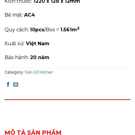
Kích thước:
1220 x 128 x 12mm
Bề mặt:
AC4
2
Quy cách:
10pcs
/Box =
1.561m
Xuất xứ:
Việt Nam
Bảo hành:
20 năm
Category:
Sàn Gỗ Morser
DESCRIPTION
REVIEWS (0)
MÔ TẢ SẢN PHẨM