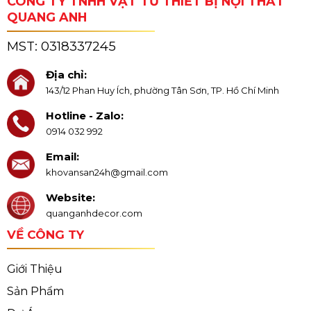
CÔNG TY TNHH VẬT TƯ THIẾT BỊ NỘI THẤT
QUANG ANH
MST:
0318337245
Địa chỉ:
143/12 Phan Huy Ích, phường Tân Sơn, TP. Hồ Chí Minh
Hotline - Zalo:
0914 032 992
Email:
khovansan24h@gmail.com
Website:
quanganhdecor.com
VỀ CÔNG TY
Giới Thiệu
Sản Phẩm