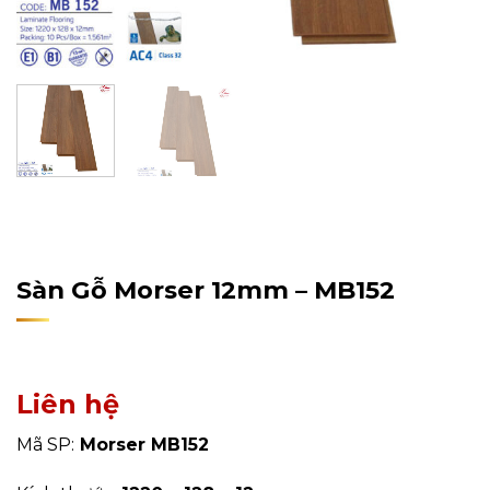
Home
/
Sản Phẩm
/
Sàn Gỗ Công Nghiệp
/
Sàn Gỗ
Morser
Sàn Gỗ Morser 12mm – MB152
Liên hệ
Mã SP:
Morser MB152