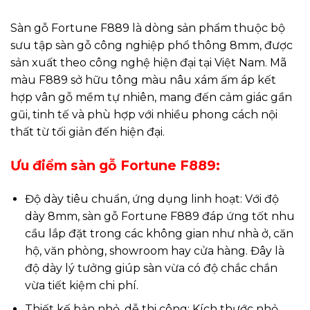
Sàn gỗ Fortune F889 là dòng sản phẩm thuộc bộ
sưu tập sàn gỗ công nghiệp phổ thông 8mm, được
sản xuất theo công nghệ hiện đại tại Việt Nam. Mã
màu F889 sở hữu tông màu nâu xám ấm áp kết
hợp vân gỗ mềm tự nhiên, mang đến cảm giác gần
gũi, tinh tế và phù hợp với nhiều phong cách nội
thất từ tối giản đến hiện đại.
Ưu điểm sàn gỗ Fortune F889:
Độ dày tiêu chuẩn, ứng dụng linh hoạt: Với độ
dày 8mm, sàn gỗ Fortune F889 đáp ứng tốt nhu
cầu lắp đặt trong các không gian như nhà ở, căn
hộ, văn phòng, showroom hay cửa hàng. Đây là
độ dày lý tưởng giúp sàn vừa có độ chắc chắn
vừa tiết kiệm chi phí.
Thiết kế bản nhỏ, dễ thi công: Kích thước nhỏ