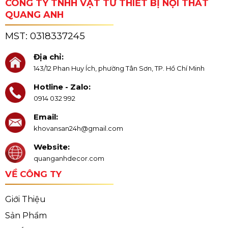
CÔNG TY TNHH VẬT TƯ THIẾT BỊ NỘI THẤT
QUANG ANH
MST:
0318337245
Địa chỉ:
143/12 Phan Huy Ích, phường Tân Sơn, TP. Hồ Chí Minh
Hotline - Zalo:
0914 032 992
Email:
khovansan24h@gmail.com
Website:
quanganhdecor.com
VỀ CÔNG TY
Giới Thiệu
Sản Phẩm