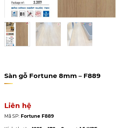
Home
/
Sản Phẩm
/
Sàn Gỗ Công Nghiệp
/
Sàn Gỗ
Fortune
Sàn gỗ Fortune 8mm – F889
Liên hệ
Mã SP:
Fortune F889