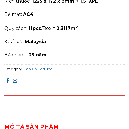
Kích thước:
1225 x 172 x 8mm + 1.5 IXPE
Bề mặt:
AC4
2
Quy cách:
11pcs
/Box =
2.3117m
Xuất xứ:
Malaysia
Bảo hành:
25 năm
Category:
Sàn Gỗ Fortune
DESCRIPTION
REVIEWS (0)
MÔ TẢ SẢN PHẨM