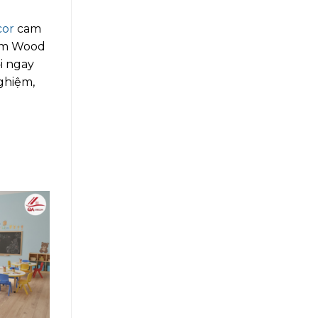
cor
cam
arm Wood
i ngay
nghiệm,