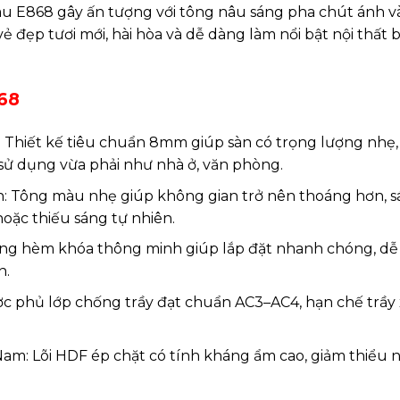
u E868 gây ấn tượng với tông nâu sáng pha chút ánh v
ẻ đẹp tươi mới, hài hòa và dễ dàng làm nổi bật nội thất 
68
 Thiết kế tiêu chuẩn 8mm giúp sàn có trọng lượng nhẹ, 
sử dụng vừa phải như nhà ở, văn phòng.
n: Tông màu nhẹ giúp không gian trở nên thoáng hơn, s
hoặc thiếu sáng tự nhiên.
hống hèm khóa thông minh giúp lắp đặt nhanh chóng, dễ
n.
ược phủ lớp chống trầy đạt chuẩn AC3–AC4, hạn chế trầy 
Nam: Lõi HDF ép chặt có tính kháng ẩm cao, giảm thiểu 