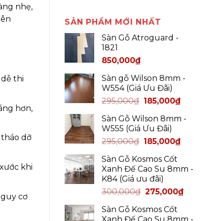
àng nhẹ,
bên
SẢN PHẨM MỚI NHẤT
Sàn Gỗ Atroguard -
1821
850,000
₫
Sàn gỗ Wilson 8mm -
dễ thi
W554 (Giá Ưu Đãi)
295,000
₫
185,000
₫
áng hơn,
Sàn Gỗ Wilson 8mm -
W555 (Giá Ưu Đãi)
 tháo dỡ
295,000
₫
185,000
₫
Sàn Gỗ Kosmos Cốt
xước khi
Xanh Đế Cao Su 8mm -
K84 (Giá ưu đãi)
300,000
₫
275,000
₫
nguy cơ
Sàn Gỗ Kosmos Cốt
Xanh Đế Cao Su 8mm -