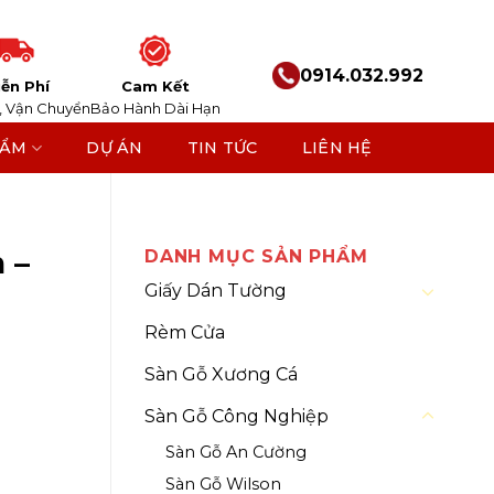
0914.032.992
ễn Phí
Cam Kết
, Vận Chuyển
Bảo Hành Dài Hạn
HẨM
DỰ ÁN
TIN TỨC
LIÊN HỆ
 Charm
 –
DANH MỤC SẢN PHẨM
Giấy Dán Tường
Rèm Cửa
Sàn Gỗ Xương Cá
Sàn Gỗ Công Nghiệp
Sàn Gỗ An Cường
Sàn Gỗ Wilson