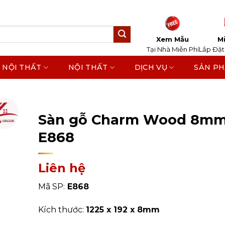
Xem Mẫu
Mi
Tại Nhà Miễn Phí
Lắp Đặt
 NỘI THẤT
NỘI THẤT
DỊCH VỤ
SẢN P
Home
/
Sản Phẩm
/
Sàn Gỗ Công Nghiệp
/
Sàn Gỗ
Wood
Sàn gỗ Charm Wood 8mm
E868
Liên hệ
Mã SP:
E868
Kích thước:
1225 x 192 x 8mm