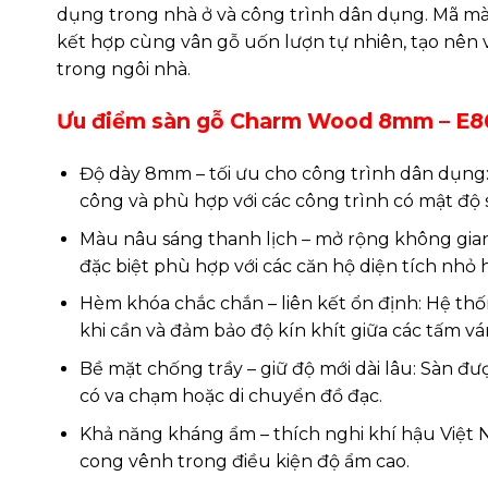
dụng trong nhà ở và công trình dân dụng. Mã mà
kết hợp cùng vân gỗ uốn lượn tự nhiên, tạo nên v
trong ngôi nhà.
Ưu điểm sàn gỗ Charm Wood 8mm – E8
Độ dày 8mm – tối ưu cho công trình dân dụng:
công và phù hợp với các công trình có mật độ 
Màu nâu sáng thanh lịch – mở rộng không gia
đặc biệt phù hợp với các căn hộ diện tích nhỏ 
Hèm khóa chắc chắn – liên kết ổn định: Hệ t
khi cần và đảm bảo độ kín khít giữa các tấm vá
Bề mặt chống trầy – giữ độ mới dài lâu: Sàn đ
có va chạm hoặc di chuyển đồ đạc.
Khả năng kháng ẩm – thích nghi khí hậu Việt 
cong vênh trong điều kiện độ ẩm cao.