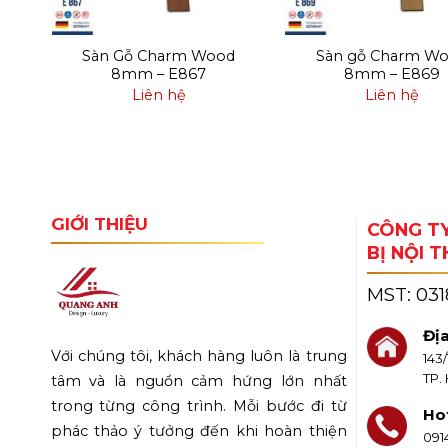
d
Sàn Gỗ Charm Wood
Sàn gỗ Charm W
8mm – E867
8mm – E869
Liên hệ
Liên hệ
GIỚI THIỆU
CÔNG TY
BỊ NỘI 
MST:
03
Địa
Với chúng tôi, khách hàng luôn là trung
143
TP.
tâm và là nguồn cảm hứng lớn nhất
trong từng công trình. Mỗi bước đi từ
Hot
phác thảo ý tưởng đến khi hoàn thiện
091