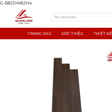
G-B8JDY48ZH4
Skip
to
content
Search
for:
TRANG CHỦ
GIỚI THIỆU
THIẾT KẾ