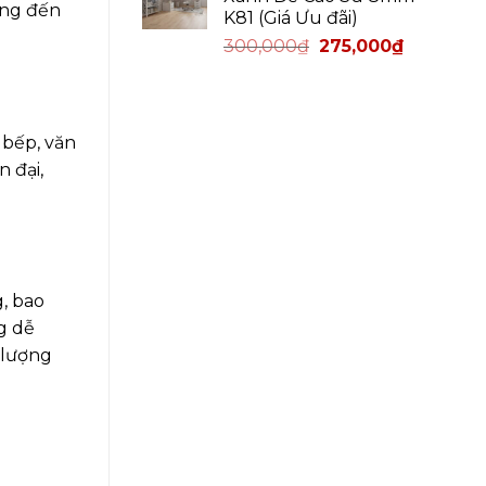
ùng đến
K81 (Giá Ưu đãi)
300,000
₫
275,000
₫
 bếp, văn
 đại,
, bao
g dễ
 lượng