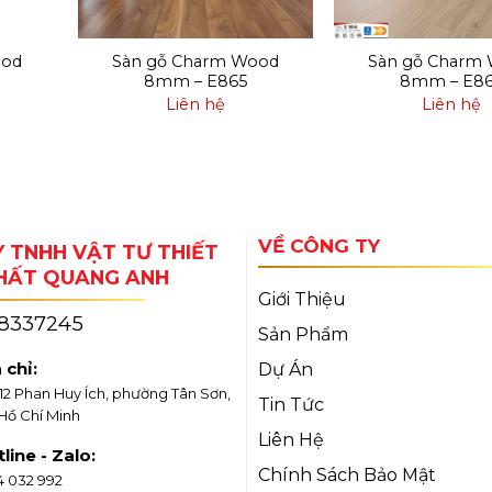
ood
Sàn gỗ Charm Wood
Sàn gỗ Charm
8mm – E865
8mm – E8
Liên hệ
Liên hệ
VỀ CÔNG TY
 TNHH VẬT TƯ THIẾT
THẤT QUANG ANH
Giới Thiệu
18337245
Sản Phẩm
 chỉ:
Dự Án
/12 Phan Huy Ích, phường Tân Sơn,
Tin Tức
 Hồ Chí Minh
Liên Hệ
line - Zalo:
Chính Sách Bảo Mật
4 032 992