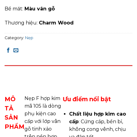
Bề măt:
Màu vân gỗ
Thương hiệu:
Charm Wood
Category:
Nẹp
DESCRIPTION
REVIEWS (0)
MÔ
Nẹp F hợp kim
Ưu điểm nổi bật
mã 105 là dòng
TẢ
phụ kiện cao
Chất liệu hợp kim cao
SẢN
cấp với lớp vân
cấp
: Cứng cáp, bền bỉ,
PHẨM
gỗ tinh xảo
không cong vênh, chịu
trên nền hợp
va đập tốt.