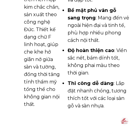
kim chắc chắn,
Bề mặt phủ vân gỗ
sản xuất theo
sang trọng
: Mang đến vẻ
công nghệ
ngoài hiện đại và tinh tế,
Đức. Thiết kế
phù hợp nhiều phong
dạng chữ F
cách nội thất.
linh hoạt, giúp
Độ hoàn thiện cao
: Viền
che khe hở
sắc nét, bám dính tốt,
giãn nở giữa
không phai màu theo
sàn và tường,
thời gian.
đồng thời tăng
tính thẩm mỹ
Thi công dễ dàng
: Lắp
tổng thể cho
đặt nhanh chóng, tương
không gian nội
thích tốt với các loại sàn
thất.
gỗ và sàn nhựa.