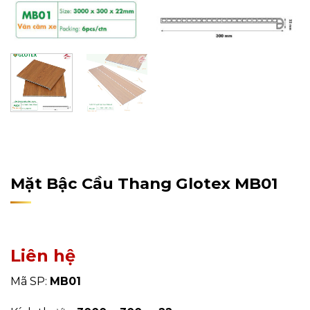
Home
/
Sản Phẩm
/
Tấm Ốp Tường, Trần
/
Mặt Bậc Cầu
Thang
Mặt Bậc Cầu Thang Glotex MB01
Liên hệ
Mã SP:
MB01