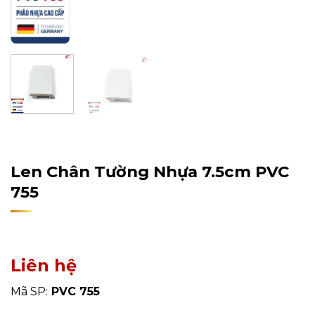
Home
/
Sản Phẩm
/
Phụ Kiện
/
Len Chân Tường
Len Chân Tường Nhựa 7.5cm PVC
755
Liên hệ
Mã SP:
PVC 755