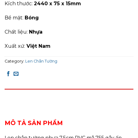
Kích thước:
2440 x 75 x 15mm
Bề mặt:
Bóng
Chất liệu:
Nhựa
Xuất xứ:
Việt Nam
Category:
Len Chân Tường
DESCRIPTION
REVIEWS (0)
MÔ TẢ SẢN PHẨM
Len chân tường nhựa 7.5cm PVC mã 755 gây ấn