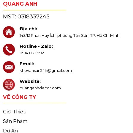
QUANG ANH
MST:
0318337245
Địa chỉ:
143/12 Phan Huy Ích, phường Tân Sơn, TP. Hồ Chí Minh
Hotline - Zalo:
0914 032 992
Email:
khovansan24h@gmail.com
Website:
quanganhdecor.com
VỀ CÔNG TY
Giới Thiệu
Sản Phẩm
Dự Án