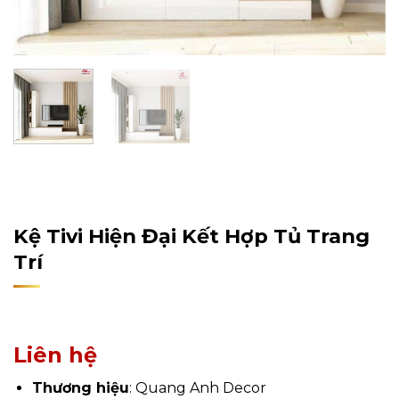
Home
/
Sản Phẩm
/
Nội Thất
/
Nội Thất Phòng Khách
/
Kệ Tivi
Kệ Tivi Hiện Đại Kết Hợp Tủ Trang
Trí
Liên hệ
Thương hiệu
: Quang Anh Decor