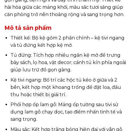
hài hòa giữa các mảng khối, màu sắc tươi sáng giúp
căn phòng trở nên thoáng rộng và sang trọng hơn.
Mô tả sản phẩm
Thiết kế: Bộ kệ gồm 2 phần chính – kệ tivi ngang
và tủ đứng kết hợp kệ mở.
Tủ đứng: Tích hợp nhiều ngăn kệ mở để trưng
bày sách, lọ hoa, vật decor; cánh tủ kín phía ngoài
giúp lưu trữ đồ gọn gàng.
Kệ tivi ngang: Bố trí các hộc tủ kéo ở giữa và 2
bên, kết hợp một khoang trống để đặt loa, đầu
thu hoặc thiết bị giải trí.
Phối hợp ốp lam gỗ: Mảng ốp tường sau tivi sử
dụng lam gỗ chạy dọc, tạo điểm nhấn tinh tế và
sang trọng.
Màu sắc: Kết hợp trắng bóng hiện đại với vân gỗ