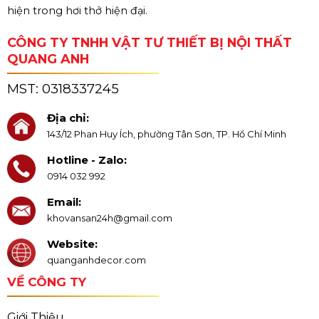
hiện trong hơi thở hiện đại.
CÔNG TY TNHH VẬT TƯ THIẾT BỊ NỘI THẤT
QUANG ANH
MST:
0318337245
Địa chỉ:
143/12 Phan Huy Ích, phường Tân Sơn, TP. Hồ Chí Minh
Hotline - Zalo:
0914 032 992
Email:
khovansan24h@gmail.com
Website:
quanganhdecor.com
VỀ CÔNG TY
Giới Thiệu