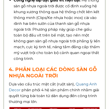
Công nghệ lắp đặt giấu vít hiện đại:
Hệ thống
sàn gỗ nhựa ngoài trời được cố định xuống hệ
khung xương thông qua hệ thống chốt liên kết
thông minh (Clips/Ke nhựa hoặc inox) cài vào
rãnh hai bên sườn của thanh sàn gỗ nhựa
ngoài trời. Phương pháp này giúp che giấu
toàn bộ đầu vít trên bề mặt, tạo nên một
không gian sàn gỗ nhựa ngoài trời phẳng lỳ liền
mạch, cực kỳ tinh tế, nâng tầm đẳng cấp thẩm
mỹ vượt trội cho toàn bộ cảnh quan ngoại thất
công trình.
4. PHÂN LOẠI CÁC DÒNG SÀN GỖ
NHỰA NGOÀI TRỜI
Dựa vào cấu trúc mặt cắt (ruột sàn),
Quang Anh
Decor
phân phối 4 hệ sản phẩm chính nhằm giải
quyết từng bài toán từ dân dụng đến công trình
thương mại lớn.