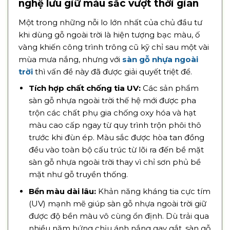
nghệ lưu giữ màu sắc vượt thời gian
Một trong những nỗi lo lớn nhất của chủ đầu tư
khi dùng gỗ ngoài trời là hiện tượng bạc màu, ố
vàng khiến công trình trông cũ kỹ chỉ sau một vài
mùa mưa nắng, nhưng với
sàn gỗ nhựa ngoài
trời
thì vấn đề này đã được giải quyết triệt để.
Tích hợp chất chống tia UV:
Các sản phẩm
sàn gỗ nhựa ngoài trời thế hệ mới được pha
trộn các chất phụ gia chống oxy hóa và hạt
màu cao cấp ngay từ quy trình trộn phôi thô
trước khi đùn ép. Màu sắc được hòa tan đồng
đều vào toàn bộ cấu trúc từ lõi ra đến bề mặt
sàn gỗ nhựa ngoài trời thay vì chỉ sơn phủ bề
mặt như gỗ truyền thống.
Bền màu dài lâu:
Khản năng kháng tia cực tím
(UV) mạnh mẽ giúp sàn gỗ nhựa ngoài trời giữ
được độ bền màu vô cùng ổn định. Dù trải qua
nhiều năm hứng chịu ánh nắng gay gắt, sàn gỗ