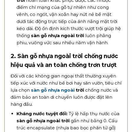
trời
hoàn toàn khắc phục được các nhược
điểm chí mạng của gỗ tự nhiên như cong
vênh, co ngót, vặn xoắn hay nứt nẻ bề mặt
dưới tác động trực tiếp của ánh nắng mặt trời
kéo dài. Độ ổn định kích thước vượt trội giúp hệ
thống
sàn gỗ nhựa ngoài trời
luôn phẳng
phiu, vuông vức sau nhiều năm vận hành.
2. Sàn gỗ nhựa ngoài trời chống nước
hiệu quả và an toàn chống trơn trượt
Đối với các không gian ngoại thất thường xuyên
tiếp xúc với nước như bể bơi hay sân vườn, tiêu chí
lựa chọn
sàn gỗ nhựa ngoài
trời
chống nước và
đảm bảo an toàn di chuyển luôn được đặt lên
hàng đầu.
Kháng nước tuyệt đối:
Tỷ lệ hấp thụ nước của
sàn gỗ nhựa ngoài trời
gần như bằng 0. Cấu
trúc encapsulate (nhựa bao bọc phân tử gỗ)