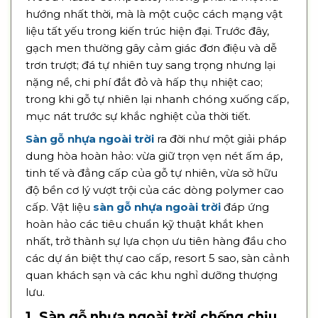
hướng nhất thời, mà là một cuộc cách mạng vật
liệu tất yếu trong kiến trúc hiện đại. Trước đây,
gạch men thường gây cảm giác đơn điệu và dễ
trơn trượt; đá tự nhiên tuy sang trọng nhưng lại
nặng nề, chi phí đắt đỏ và hấp thụ nhiệt cao;
trong khi gỗ tự nhiên lại nhanh chóng xuống cấp,
mục nát trước sự khắc nghiệt của thời tiết.
Sàn gỗ nhựa ngoài trời
ra đời như một giải pháp
dung hòa hoàn hảo: vừa giữ trọn vẹn nét ấm áp,
tinh tế và đẳng cấp của gỗ tự nhiên, vừa sở hữu
độ bền cơ lý vượt trội của các dòng polymer cao
cấp. Vật liệu
sàn gỗ nhựa ngoài trời
đáp ứng
hoàn hảo các tiêu chuẩn kỹ thuật khắt khen
nhất, trở thành sự lựa chọn ưu tiên hàng đầu cho
các dự án biệt thự cao cấp, resort 5 sao, sàn cảnh
quan khách sạn và các khu nghỉ dưỡng thượng
lưu.
1. Sàn gỗ nhựa ngoài trời chống chịu