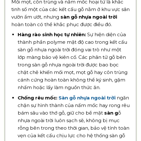
Mối mọt, côn trùng và nấm mốc hoại tử là khắc
tinh số một của các kết cấu gỗ nằm ở khu vực sân
vườn ẩm ướt, nhưng
sàn gỗ nhựa ngoài trời
hoàn toàn có thể khắc phục được điều đó.
Hàng rào sinh học tự nhiên:
Sự hiện diện của
thành phần polyme mật độ cao trong kết cấu
sàn gỗ nhựa ngoài trời đóng vai trò như một
lớp màng bảo vệ kiên cố. Các phân tử gỗ bên
trong sàn gỗ nhựa ngoài trời được bao bọc
chặt chẽ khiến mối mọt, mọt gỗ hay côn trùng
cánh cứng hoàn toàn không thể ký sinh, gặm
nhấm hoặc lấy làm nguồn thức ăn.
Chống rêu mốc:
Sàn gỗ nhựa ngoài trời
ngăn
chặn sự hình thành của nấm mốc hay rong rêu
bám sâu vào thớ gỗ, giữ cho bề mặt
sàn g
ỗ
nhựa ngoài trời luôn sạch sẽ, không bị mục
rỗng bên trong theo thời gian, bảo vệ tính toàn
vẹn của kết cấu chịu lực cho hệ thống sàn gỗ