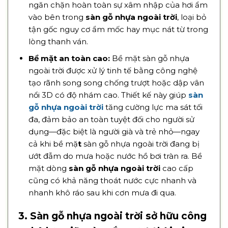
ngăn chặn hoàn toàn sự xâm nhập của hơi ẩm
vào bên trong
sàn gỗ nhựa ngoài trời
, loại bỏ
tận gốc nguy cơ ẩm mốc hay mục nát từ trong
lòng thanh ván.
Bề mặt an toàn cao:
Bề mặt sàn gỗ nhựa
ngoài trời được xử lý tinh tế bằng công nghệ
tạo rãnh song song chống trượt hoặc dập vân
nổi 3D có độ nhám cao. Thiết kế này giúp
sàn
gỗ nhựa ngoài trời
tăng cường lực ma sát tối
đa, đảm bảo an toàn tuyệt đối cho người sử
dụng—đặc biệt là người già và trẻ nhỏ—ngay
cả khi bề mặ
t
sàn gỗ nhựa ngoài trời đang bị
ướt đẫm do mưa hoặc nước hồ bơi tràn ra. Bề
mặt dòng
sàn gỗ nhựa ngoài trời
cao cấp
cũng có khả năng thoát nước cực nhanh và
nhanh khô ráo sau khi cơn mưa đi qua.
3. Sàn gỗ nhựa ngoài trời sở hữu công