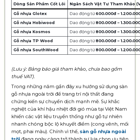
Dòng Sản Phẩm Cốt Lõi
Ngân Sách Vật Tư Tham Khảo (V
Gỗ nhựa Glotex
Dao động từ
600.000đ – 1.200.00
Gỗ nhựa Hobiwood
Dao động từ
800.000đ – 1.300.00
Gỗ nhựa Kosmos
Dao động từ
800.000đ – 1.300.00
Gỗ nhựa TP Wood
Dao động từ
800.000đ – 1.200.00
Gỗ nhựa SouthWood
Dao động từ
800.000đ – 1.200.00
(Lưu ý: Bảng báo giá tham kh
ảo
, chưa bao gồm
thuế VAT).
Trong những năm gần đây xu hướng sử dụng sàn
gỗ nhựa ngoài trời để trang trí nội thất đang
chứng kiến sự chuyển dịch mạnh mẽ. Sự khắc
nghiệt của khí hậu nhiệt đới gió mùa tại Việt Nam
khiến các vật liệu truyền thống như gỗ tự nhiên
nhanh chóng bộc lộ khuyết điểm (cong vênh, mối
mọt, phai màu). Chính vì thế,
sàn gỗ nhựa ngoài
trời
đang ngày càng trở thành sự lựa chọn ưu tiên