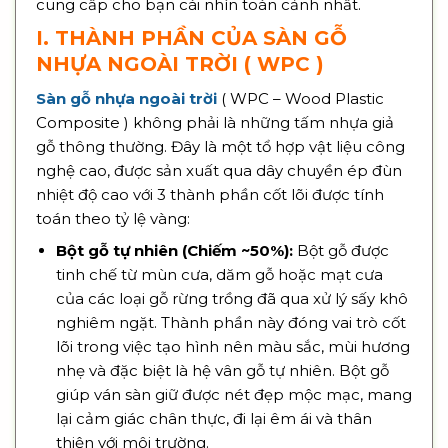
cung cấp cho bạn cái nhìn toàn cảnh nhất.
I. THÀNH PHẦN CỦA SÀN GỖ
NHỰA NGOÀI TRỜI ( WPC )
Sàn gỗ nhựa ngoài trời
( WPC – Wood Plastic
Composite ) không phải là những tấm nhựa giả
gỗ thông thường. Đây là một tổ hợp vật liệu công
nghệ cao, được sản xuất qua dây chuyền ép đùn
nhiệt độ cao với 3 thành phần cốt lõi được tính
toán theo tỷ lệ vàng:
Bột gỗ tự nhiên (Chiếm ~50%):
Bột gỗ được
tinh chế từ mùn cưa, dăm gỗ hoặc mạt cưa
của các loại gỗ rừng trồng đã qua xử lý sấy khô
nghiêm ngặt. Thành phần này đóng vai trò cốt
lõi trong việc tạo hình nên màu sắc, mùi hương
nhẹ và đặc biệt là hệ vân gỗ tự nhiên. Bột gỗ
giúp ván sàn giữ được nét đẹp mộc mạc, mang
lại cảm giác chân thực, đi lại êm ái và thân
thiện với môi trường.