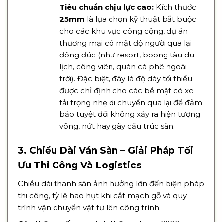
Tiêu chuẩn chịu lực cao:
Kích thước
25mm
là lựa chọn kỹ thuật bắt buộc
cho các khu vực công cộng, dự án
thương mại có mật độ người qua lại
đông đúc (như resort, boong tàu du
lịch, công viên, quán cà phê ngoài
trời). Đặc biệt, đây là độ dày tối thiểu
được chỉ định cho các bề mặt có xe
tải trọng nhẹ di chuyển qua lại để đảm
bảo tuyệt đối không xảy ra hiện tượng
võng, nứt hay gãy cấu trúc sàn.
3. Chiều Dài Ván Sàn – Giải Pháp Tối
Ưu Thi Công Và Logistics
Chiều dài thanh sàn ảnh hưởng lớn đến biện pháp
thi công, tỷ lệ hao hụt khi cắt mạch gỗ và quy
trình vận chuyển vật tư lên công trình.