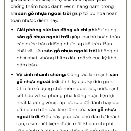
chống thấm hoặc đánh vecni hàng năm, trong
khi
sàn gỗ nhựa ngoài trời
giúp tối ưu hóa hoàn
toàn nhược điểm này.
Giải phóng sức lao động và chi phí:
Sử dụng
sàn gỗ nhựa ngoài trời
giúp loại bỏ hoàn toàn
các bước bảo dưỡng phức tạp kể trên. Bản
chất vật liệu
sàn gỗ nhựa ngoài trời
không bị
phai nhạt, không thấm dầu mỡ và cực kỳ khó
bám bẩn.
Vệ sinh nhanh chóng:
Công tác làm sạch
sàn
gỗ nhựa ngoài trời
định kỳ cực kỳ đơn giản.
Chỉ cần sử dụng chổi mềm quét rác, nước sạch
kết hợp với xà phòng pha loãng hoặc tiện lợi
nhất là dùng vòi xịt áp lực cao để đánh bay bụi
bẩn bám trên các khe rãnh của
sàn gỗ nhựa
ngoài trời
. Điều này giúp các chủ đầu tư khách
sạn, resort tiết kiệm được một khoản chi phí
vận hành và nhân công khổng lồ mỗi năm khi