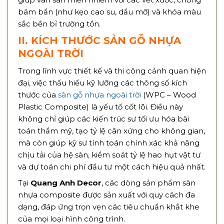
bám bẩn (như kẹo cao su, dầu mỡ) và khóa màu
sắc bền bỉ trường tồn.
II. KÍCH THƯỚC SẢN GỖ NHỰA
NGOÀI TRỜI
Trong lĩnh vực thiết kế và thi công cảnh quan hiện
đại, việc thấu hiểu kỹ lưỡng các thông số kích
thước của
sàn gỗ nhựa ngoài trời
(WPC – Wood
Plastic Composite) là yếu tố cốt lõi. Điều này
không chỉ giúp các kiến trúc sư tối ưu hóa bài
toán thẩm mỹ, tạo tỷ lệ cân xứng cho không gian,
mà còn giúp kỹ sư tính toán chính xác khả năng
chịu tải của hệ sàn, kiểm soát tỷ lệ hao hụt vật tư
và dự toán chi phí đầu tư một cách hiệu quả nhất.
Tại
Quang Anh Decor
, các dòng sản phẩm sàn
nhựa composite được sản xuất với quy cách đa
dạng, đáp ứng trọn vẹn các tiêu chuẩn khắt khe
của mọi loại hình công trình.