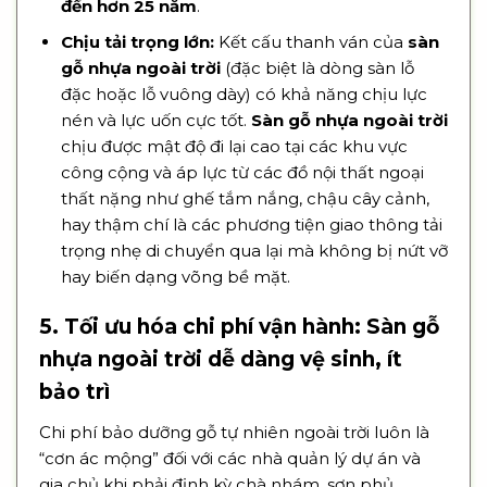
đến hơn 25 năm
.
Chịu tải trọng lớn:
Kết cấu thanh ván của
sàn
gỗ nhựa ngoài trời
(đặc biệt là dòng sàn lỗ
đặc hoặc lỗ vuông dày) có khả năng chịu lực
nén và lực uốn cực tốt.
Sàn gỗ nhựa ngoài trời
chịu được mật độ đi lại cao tại các khu vực
công cộng và áp lực từ các đồ nội thất ngoại
thất nặng như ghế tắm nắng, chậu cây cảnh,
hay thậm chí là các phương tiện giao thông tải
trọng nhẹ di chuyển qua lại mà không bị nứt vỡ
hay biến dạng võng bề mặt.
5. Tối ưu hóa chi phí vận hành: Sàn gỗ
nhựa ngoài trời dễ dàng vệ sinh, ít
bảo trì
Chi phí bảo dưỡng gỗ tự nhiên ngoài trời luôn là
“cơn ác mộng” đối với các nhà quản lý dự án và
gia chủ khi phải định kỳ chà nhám, sơn phủ