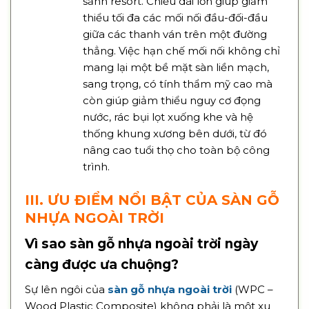
sảnh resort. Chiều dài lớn giúp giảm
thiểu tối đa các mối nối đầu-đối-đầu
giữa các thanh ván trên một đường
thẳng. Việc hạn chế mối nối không chỉ
mang lại một bề mặt sàn liền mạch,
sang trọng, có tính thẩm mỹ cao mà
còn giúp giảm thiểu nguy cơ đọng
nước, rác bụi lọt xuống khe và hệ
thống khung xương bên dưới, từ đó
nâng cao tuổi thọ cho toàn bộ công
trình.
III. ƯU ĐIỂM NỔI BẬT CỦA SÀN GỖ
NHỰA NGOÀI TRỜI
Vì sao sàn gỗ nhựa ngoài trời ngày
càng được ưa chuộng?
Sự lên ngôi của
sàn gỗ nhựa ngoài trời
(WPC –
Wood Plastic Composite) không phải là một xu