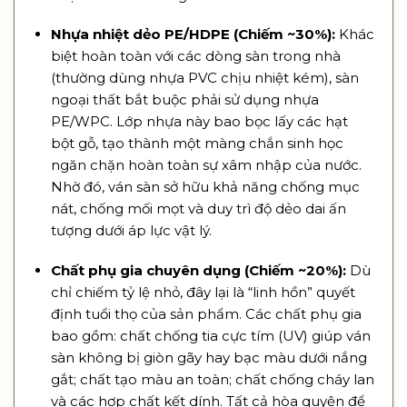
Nhựa nhiệt dẻo PE/HDPE (Chiếm ~30%):
Khác
biệt hoàn toàn với các dòng sàn trong nhà
(thường dùng nhựa PVC chịu nhiệt kém), sàn
ngoại thất bắt buộc phải sử dụng nhựa
PE/WPC. Lớp nhựa này bao bọc lấy các hạt
bột gỗ, tạo thành một màng chắn sinh học
ngăn chặn hoàn toàn sự xâm nhập của nước.
Nhờ đó, ván sàn sở hữu khả năng chống mục
nát, chống mối mọt và duy trì độ dẻo dai ấn
tượng dưới áp lực vật lý.
Chất phụ gia chuyên dụng (Chiếm ~20%):
Dù
chỉ chiếm tỷ lệ nhỏ, đây lại là “linh hồn” quyết
định tuổi thọ của sản phẩm. Các chất phụ gia
bao gồm: chất chống tia cực tím (UV) giúp ván
sàn không bị giòn gãy hay bạc màu dưới nắng
gắt; chất tạo màu an toàn; chất chống cháy lan
và các hợp chất kết dính. Tất cả hòa quyện để