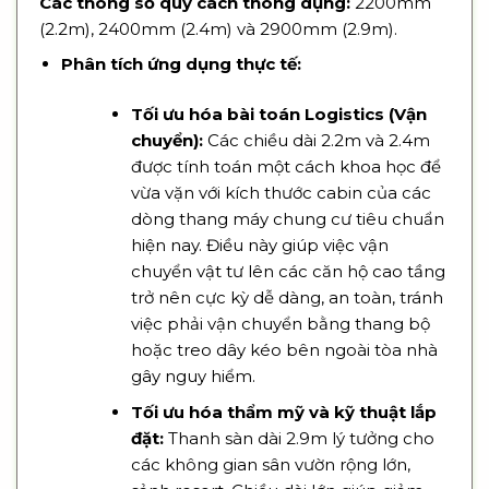
Các thông số quy cách thông dụng:
2200mm
(2.2m), 2400mm (2.4m) và 2900mm (2.9m).
Phân tích ứng dụng thực tế:
Tối ưu hóa bài toán Logistics (Vận
chuyển):
Các chiều dài 2.2m và 2.4m
được tính toán một cách khoa học để
vừa vặn với kích thước cabin của các
dòng thang máy chung cư tiêu chuẩn
hiện nay. Điều này giúp việc vận
chuyển vật tư lên các căn hộ cao tầng
trở nên cực kỳ dễ dàng, an toàn, tránh
việc phải vận chuyển bằng thang bộ
hoặc treo dây kéo bên ngoài tòa nhà
gây nguy hiểm.
Tối ưu hóa thẩm mỹ và kỹ thuật lắp
đặt:
Thanh sàn dài 2.9m lý tưởng cho
các không gian sân vườn rộng lớn,