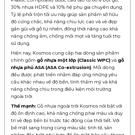
30% nhựa HDPE và 10% hệ phụ gia chuyên dụng.
Tỷ lệ phối trộn tối ưu này giúp sản phẩm sở hữu
độ cứng chắc, khả năng chịu lực cao và vẻ đẹp
gần gũi với gỗ tự nhiên, đồng thời nâng cao khả
năng chống ẩm, chống mối mọt và tăng tuổi thọ
sử dụng.
Hiện nay, Kosmos cung cấp hai dòng sản phẩm
chính gồm
gỗ nhựa một lớp (Classic WPC)
và
gỗ
nhựa phủ ASA (ASA Co-extrusion)
. Mỗi dòng
đều được phát triển nhằm đáp ứng những yêu
cầu khác nhau về độ bền, tính thẩm mỹ và khả
năng chống chịu trong điều kiện môi trường
ngoài trời.
Thế mạnh:
Gỗ nhựa ngoài trời Kosmos nổi bật với
độ ổn định cao, khả năng chống phai màu và duy
trì vẻ đẹp bền bỉ trước tác động của thời tiết. Với
bề mặt sang trọng cùng màu sắc tinh tế, sản
phẩm đặc biệt phù hợp để ốp mặt bậc cầu thang