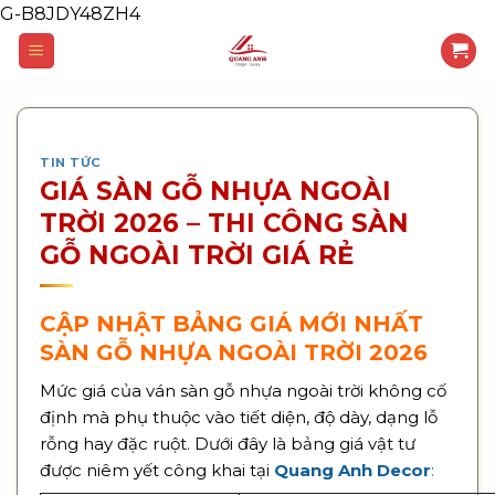
G-B8JDY48ZH4
Skip
to
content
TIN TỨC
GIÁ SÀN GỖ NHỰA NGOÀI
TRỜI 2026 – THI CÔNG SÀN
GỖ NGOÀI TRỜI GIÁ RẺ
CẬP NHẬT BẢNG GIÁ MỚI NHẤT
SÀN GỖ NHỰA NGOÀI TRỜI 2026
Mức giá của ván sàn gỗ nhựa ngoài trời không cố
định mà phụ thuộc vào tiết diện, độ dày, dạng lỗ
rỗng hay đặc ruột. Dưới đây là bảng giá vật tư
được niêm yết công khai tại
Quang Anh Decor
: