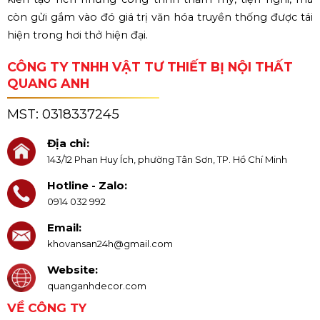
còn gửi gắm vào đó giá trị văn hóa truyền thống được tái
hiện trong hơi thở hiện đại.
CÔNG TY TNHH VẬT TƯ THIẾT BỊ NỘI THẤT
QUANG ANH
MST:
0318337245
Địa chỉ:
143/12 Phan Huy Ích, phường Tân Sơn, TP. Hồ Chí Minh
Hotline - Zalo:
0914 032 992
Email:
khovansan24h@gmail.com
Website:
quanganhdecor.com
VỀ CÔNG TY