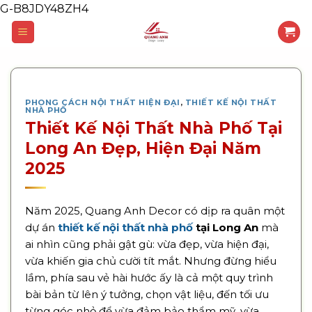
G-B8JDY48ZH4
Skip
to
content
PHONG CÁCH NỘI THẤT HIỆN ĐẠI
,
THIẾT KẾ NỘI THẤT
NHÀ PHỐ
Thiết Kế Nội Thất Nhà Phố Tại
Long An Đẹp, Hiện Đại Năm
2025
Năm 2025, Quang Anh Decor có dịp ra quân một
dự án
thiết kế nội thất nhà phố
tại Long An
mà
ai nhìn cũng phải gật gù: vừa đẹp, vừa hiện đại,
vừa khiến gia chủ cười tít mắt. Nhưng đừng hiểu
lầm, phía sau vẻ hài hước ấy là cả một quy trình
bài bản từ lên ý tưởng, chọn vật liệu, đến tối ưu
từng góc nhỏ để vừa đảm bảo thẩm mỹ, vừa