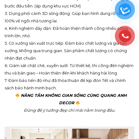
7 LÝ DO KHIẾN KHÁCH HÀNG “CHỌN MẶT GỬI VÀNG” TẠI
QUANG ANH DECOR:
1. Đặt trải nghiệm
KHÁCH HÀNG LÀ TRỌNG TÂM
: Kết hợp hoàn
hảo giữa đẹp và tối ưu công năng sử dụng.
2.
Tư vấn tận nơi & Khảo sát đo đạc thực tế miễn phí
ngay từ
bước đầu tiên. (áp dụng khu vực HCM)
3. Dựng phối cảnh 3D sống động: Giúp bạn hình dung rõ ràng
100% về ngôi nhà tương lai.
4. Kinh nghiệm dày dặn: Đã hoàn thiện thành công nhiều công
trình lớn, nhỏ.
5. Có xưởng sản xuất trực tiếp: Đảm bảo chất lượng và giá tận
xưởng, không qua trung gian. Sản phẩm chất lượng có chứng
nhận đạt chuẩn.
6. Giám sát chặt chẽ, xuyên suốt: Từ thiết kế, thi công đến nghiệm
thu và bàn giao – Hoàn thiện đến khi khách hàng hài lòng.
7. Đảm bảo tiến độ như đã thỏa thuận để kịp đón Tết và chính
sách bảo hành minh bạch.
NÂNG TẦM KHÔNG GIAN SỐNG CÙNG QUANG ANH
DECOR