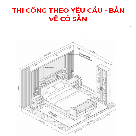
THI CÔNG THEO YÊU CẦU - BẢN
VẼ CÓ SẴN