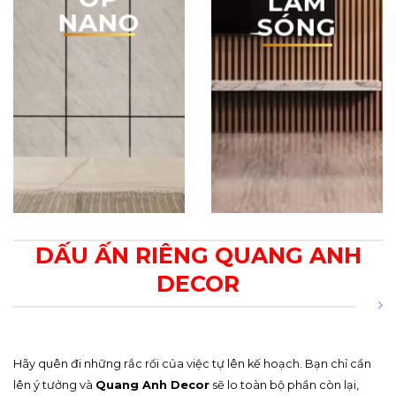
TẤM
TẤM
ỐP
ỐP
LAM
NANO
SÓNG
DẤU ẤN RIÊNG QUANG ANH
DECOR