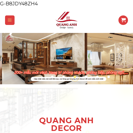
G-B8JDY48ZH4
Skip
to
content
QUANG ANH
DECOR