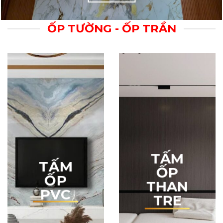
TẤM ỐP TƯỜNG-
TRẦN
XEM THÊM
ỐP TƯỜNG - ỐP TRẦN
TẤM
TẤM