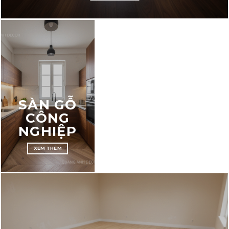
THI CÔNG TRỌN GÓI
SÀN GỖ TỰ NHIÊN
XEM THÊM
SÀN GỖ
CÔNG
NGHIỆP
XEM THÊM