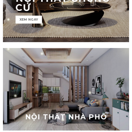
CƯ
XEM NGAY
NỘI THẤT CHUNG CƯ
NỘI THẤT NHÀ PHỐ