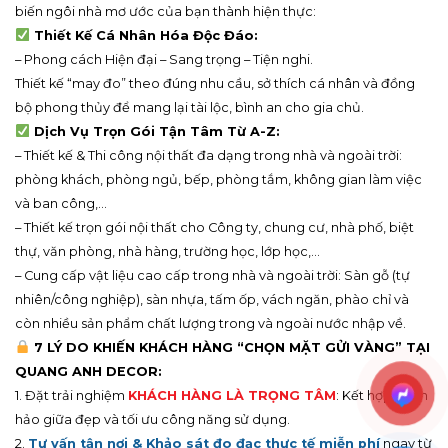
Hãy quên đi những rắc rối của việc tự lên kế hoạch. Bạn chỉ cần
lên ý tưởng và
Quang Anh Decor
sẽ lo toàn bộ phần còn lại,
biến ngôi nhà mơ ước của bạn thành hiện thực:
Thiết Kế Cá Nhân Hóa Độc Đáo:
– Phong cách Hiện đại – Sang trọng – Tiện nghi.
Thiết kế “may đo” theo đúng nhu cầu, sở thích cá nhân và đồng
bộ phong thủy để mang lại tài lộc, bình an cho gia chủ.
Dịch Vụ Trọn Gói Tận Tâm Từ A-Z:
– Thiết kế & Thi công nội thất đa dạng trong nhà và ngoài trời:
phòng khách, phòng ngủ, bếp, phòng tắm, không gian làm việc
và ban công,…
– Thiết kế trọn gói nội thất cho Công ty, chung cư, nhà phố, biệt
thự, văn phòng, nhà hàng, trường học, lớp học,…
– Cung cấp vật liệu cao cấp trong nhà và ngoài trời: Sàn gỗ (tự
nhiên/công nghiệp), sàn nhựa, tấm ốp, vách ngăn, phào chỉ và
còn nhiều sản phẩm chất lượng trong và ngoài nước nhập về.