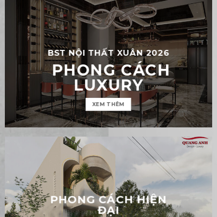
Tại Quận 4, Quang Anh Decor đã thực hiện dự
án thiết kế phòng ngủ...
BST NỘI THẤT XUÂN 2026
PHONG CÁCH
LUXURY
XEM THÊM