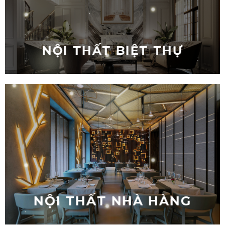
NỘI THẤT BIỆT THỰ
NỘI THẤT NHÀ HÀNG