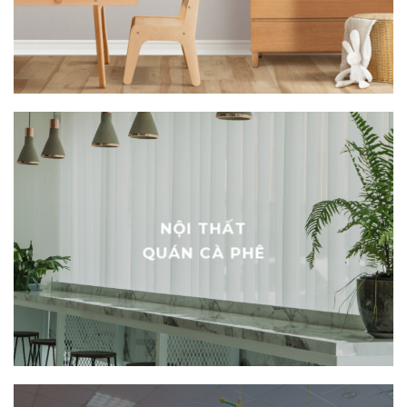
NỘI THẤT TRƯỜNG
HỌC
NỘI THẤT
QUÁN CÀ PHÊ