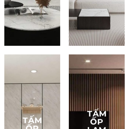
ỐP
ỐP
THAN
PVC
TRE