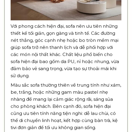
Với phong cách hiện đại, sofa nên ưu tiên những
thiết kế tối giản, gọn gàng và tinh tế. Các đường
nét thẳng, góc cạnh nhẹ hoặc bo tròn mềm mại
giúp sofa trở nên thanh lịch và dễ phối hợp với
các món nội thất khác. Chất liệu phổ biến cho
sofa hiện đại bao gồm da PU, nỉ hoặc nhung, vừa
đảm bảo vẻ sang trọng, vừa tạo sự thoải mái khi
sử dụng.
Màu sắc sofa thường thiên về trung tính như xám,
be, trắng, hoặc những gam màu pastel nhẹ
nhàng để mang lại cảm giác rộng rãi, sáng sủa
cho phòng khách. Bên cạnh đó, sofa hiện đại
cũng ưu tiên tính năng tiện nghi: dễ lau chùi, có
thể di chuyển linh hoạt, kết hợp cùng bàn trà, kệ
tivi đơn giản để tối ưu không gian sống.