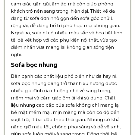
cảm giác gần gũi, ấm áp mà còn giúp phòng
khách trở nên sang trọng, hiện đại. Thiết kế đa
dạng từ sofa đơn nhỏ gọn đến sofa góc chữ L
rộng rãi, dễ dàng bố trí phù hợp mọi không gian.
Ngoài ra, sofa nỉ có nhiều màu sắc và họa tiết tinh
tế, dễ kết hợp với các phụ kiện nội thất, vừa tạo
điểm nhấn vừa mang lại không gian sống tiện
nghi.
Sofa bọc nhung
Bên cạnh các chất liệu phổ biến như da hay nỉ,
sofa bọc nhung đang trở thành xu hướng được
nhiều gia đình ưa chuộng nhờ vẻ sang trọng,
mềm mại và cảm giác êm ái khi sử dụng. Chất
liệu nhung cao cấp của sofa không chỉ mang lại
bề mặt mềm mại, mịn màng mà còn có độ bền
vượt trội, ít bai dão theo thời gian. Nhung có khả
năng giữ màu tốt, chống phai sáng và dễ vệ sinh,
giúp sofa luôn mới và sang trọng. Đồng thời, bề