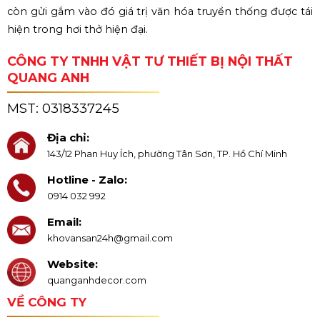
còn gửi gắm vào đó giá trị văn hóa truyền thống được tái
hiện trong hơi thở hiện đại.
CÔNG TY TNHH VẬT TƯ THIẾT BỊ NỘI THẤT
QUANG ANH
MST:
0318337245
Địa chỉ:
143/12 Phan Huy Ích, phường Tân Sơn, TP. Hồ Chí Minh
Hotline - Zalo:
0914 032 992
Email:
khovansan24h@gmail.com
Website:
quanganhdecor.com
VỀ CÔNG TY