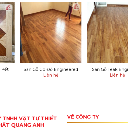
 Kết
Sàn Gỗ Gõ Đỏ Engineered
Sàn Gỗ Teak Eng
Liên hệ
Liên hệ
VỀ CÔNG TY
 TNHH VẬT TƯ THIẾT
THẤT QUANG ANH