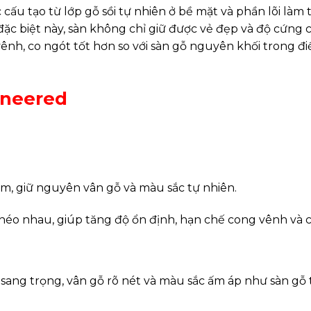
c cấu tạo từ lớp gỗ sồi tự nhiên ở bề mặt và phần lõi làm
ặc biệt này, sàn không chỉ giữ được vẻ đẹp và độ cứng 
ênh, co ngót tốt hơn so với sàn gỗ nguyên khối trong đi
ineered
4mm, giữ nguyên vân gỗ và màu sắc tự nhiên.
héo nhau, giúp tăng độ ổn định, hạn chế cong vênh và c
 sang trọng, vân gỗ rõ nét và màu sắc ấm áp như sàn gỗ 