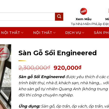
Xem Mẫu
Mi
Tại Nhà Miễn Phí
Lắp Đặt
 NỘI THẤT
NỘI THẤT
DỊCH VỤ
SẢN P
Home
/
Sản Phẩm
/
Sàn Gỗ Tự Nhiên
/
Sàn Gỗ Kỹ 
Sàn Gỗ Sồi Engineered
2,300,000
920,000
₫
₫
Sàn gỗ Sồi Engineered
được yêu thích ở các 
trình biệt thự, nhà ở, khách sạn, nhà hàng,… với
kho sàn gỗ tự nhiên Quang Anh (không trung 
đội thi công chuyên nghiệp.
Ứng dụng:
Sàn gỗ, ốp trần, ốp vách, ốp trần, v