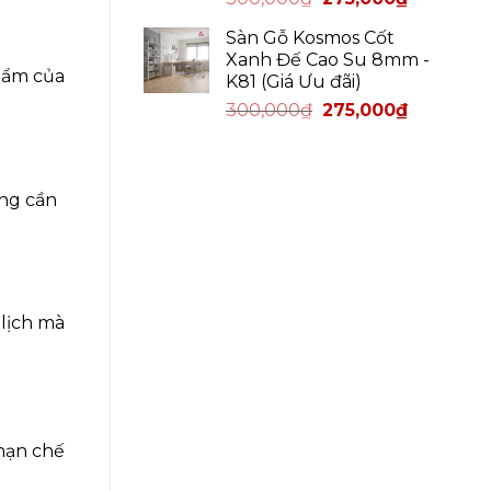
Sàn Gỗ Kosmos Cốt
Xanh Đế Cao Su 8mm -
g ẩm của
K81 (Giá Ưu đãi)
300,000
₫
275,000
₫
ông cần
lịch mà
 hạn chế