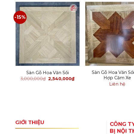
-15%
Sàn Gỗ Hoa Văn Sồi
Sàn Gỗ Hoa Văn Sồi
Hợp Căm Xe
3,000,000
₫
2,540,000
₫
Liên hệ
GIỚI THIỆU
CÔNG TY
BỊ NỘI 