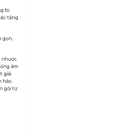
g bị
oặc tầng
h gọn,
u nhược
chống ẩm
 giải
n hảo.
n gói từ