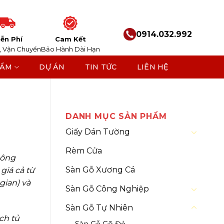
0914.032.992
ễn Phí
Cam Kết
, Vận Chuyển
Bảo Hành Dài Hạn
HẨM
DỰ ÁN
TIN TỨC
LIÊN HỆ
Thuật
DANH MỤC SẢN PHẨM
Giấy Dán Tường
Rèm Cửa
công
Sàn Gỗ Xương Cá
 giá cả từ
gian) và
Sàn Gỗ Công Nghiệp
Sàn Gỗ Tự Nhiên
ách tủ