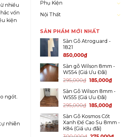
Phụ Kiện
 từ nhiều
chắc vốn
Nội Thất
ều kiện
SẢN PHẨM MỚI NHẤT
Sàn Gỗ Atroguard -
1821
850,000
₫
Sàn gỗ Wilson 8mm -
W554 (Giá Ưu Đãi)
295,000
₫
185,000
₫
Sàn Gỗ Wilson 8mm -
o ngót.
W555 (Giá Ưu Đãi)
295,000
₫
185,000
₫
Sàn Gỗ Kosmos Cốt
Xanh Đế Cao Su 8mm -
tự nhiên
K84 (Giá ưu đãi)
300,000
₫
275,000
₫