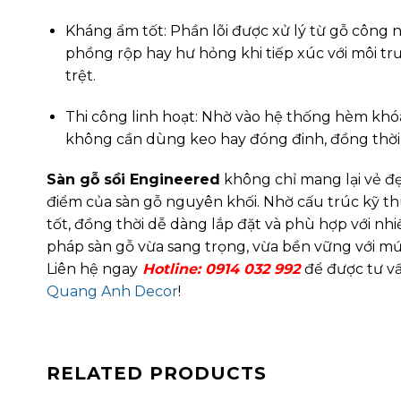
Kháng ẩm tốt: Phần lõi được xử lý từ gỗ công
phồng rộp hay hư hỏng khi tiếp xúc với môi t
trệt.
Thi công linh hoạt: Nhờ vào hệ thống hèm khóa
không cần dùng keo hay đóng đinh, đồng thời 
Sàn gỗ sồi Engineered
không chỉ mang lại vẻ đ
điểm của sàn gỗ nguyên khối. Nhờ cấu trúc kỹ thu
tốt, đồng thời dễ dàng lắp đặt và phù hợp với nh
pháp sàn gỗ vừa sang trọng, vừa bền vững với mứ
Liên hệ ngay
Hotline: 0914 032 992
để được tư vấ
Quang Anh Decor
!
RELATED PRODUCTS