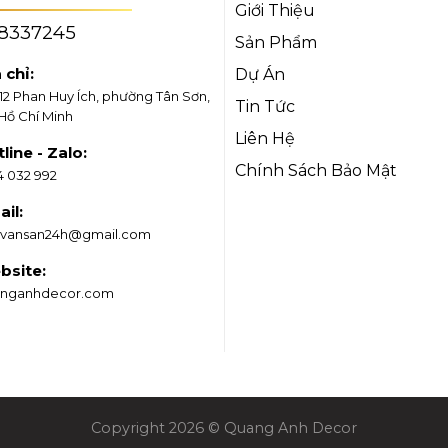
Giới Thiệu
18337245
Sản Phẩm
 chỉ:
Dự Án
/12 Phan Huy Ích, phường Tân Sơn,
Tin Tức
 Hồ Chí Minh
Liên Hệ
line - Zalo:
Chính Sách Bảo Mật
4 032 992
il:
vansan24h@gmail.com
bsite:
nganhdecor.com
Copyright 2026 © Quang Anh Decor